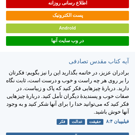
اطلاع رسانی روزانه
پست الکترونیک
Android
در وب سایت آنها
آیه کتاب مقدس تصادفی
برادران عزيز، در خاتمه بگذاريد اين را نيز بگويم: فكرتان
را بر روی هر چه راست و خوب و درست است، ثابت نگاه
داريد. دربارهٔ چيزهايی فكر كنيد كه پاک و زيباست. در
صفات خوب و پسنديدهٔ ديگران تأمل كنيد. دربارهٔ چيزهايی
فكر كنيد كه می‌توانيد خدا را برای آنها شكر كنيد و به وجود
آنها خوش باشيد.
فيليپیان ۴:‏۸
حقیقت
عدالت
فکر