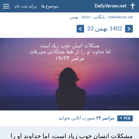
DailyVerses.net
موضوع ها
برای ثبت نام
DailyVerses.net
›
بایگانی
›
2024
›
بهمن
1402 بهمن 23
مزامير ۳۴
بصورت آنلاین بخوانید
PCB
مشكلات انسانِ خوب زياد است، اما خداوند او را