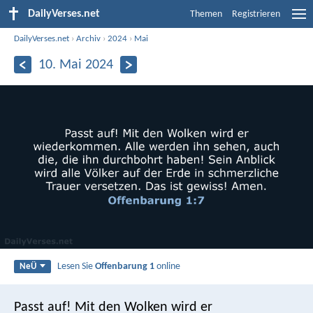
DailyVerses.net
Themen
Registrieren
DailyVerses.net
›
Archiv
›
2024
›
Mai
10. Mai 2024
Lesen Sie
Offenbarung 1
online
NeÜ
Passt auf! Mit den Wolken wird er