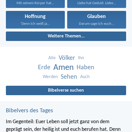
Mit seinem Körper hat...
Liebe hat Geduld. Liebe...
Hoffnung
Glauben
'Denn ich weiß ja...
Darum sage ich euch...
Weitere Themen...
Völker
Alle
Ihn
Amen
Erde
Haben
Sehen
Werden
Auch
Bibelverse suchen
Bibelvers des Tages
Im Gegenteil: Euer Leben soll jetzt ganz von dem
geprägt sein, der heilig ist und euch berufen hat.
Denn