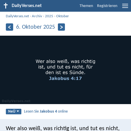
DailyVerses.net
Themen
Registrieren
DailyVerses.net
›
Archiv
›
2025
›
Oktober
6. Oktober 2025
Lesen Sie
Jakobus 4
online
NeÜ
Wer also weiß, was richtig ist, und tut es nicht,