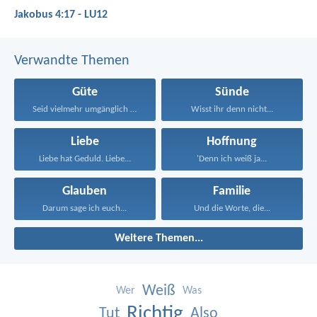
Jakobus 4:17 - LU12
Verwandte Themen
Güte
Sünde
Seid vielmehr umgänglich und...
Wisst ihr denn nicht...
Liebe
Hoffnung
Liebe hat Geduld. Liebe...
'Denn ich weiß ja...
Glauben
Familie
Darum sage ich euch...
Und die Worte, die...
Weitere Themen...
Weiß
Wer
Was
Richtig
Tut
Also