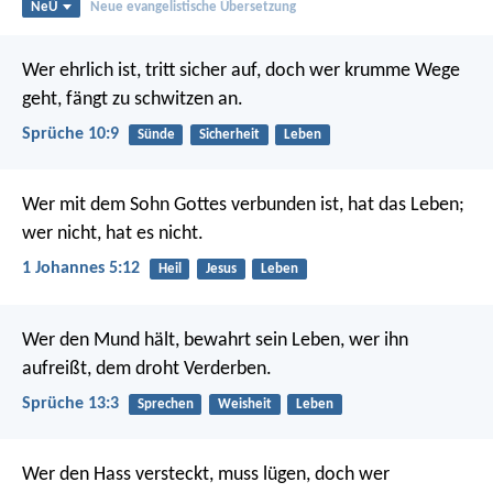
NeÜ
Neue evangelistische Übersetzung
Wer ehrlich ist, tritt sicher auf,
doch wer krumme Wege
geht, fängt zu schwitzen an.
Sprüche 10:9
Sünde
Sicherheit
Leben
Wer mit dem Sohn Gottes verbunden ist, hat das Leben;
wer nicht, hat es nicht.
1 Johannes 5:12
Heil
Jesus
Leben
Wer den Mund hält, bewahrt sein Leben,
wer ihn
aufreißt, dem droht Verderben.
Sprüche 13:3
Sprechen
Weisheit
Leben
Wer den Hass versteckt, muss lügen,
doch wer