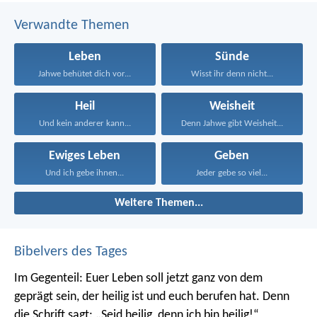
Verwandte Themen
Leben
Sünde
Jahwe behütet dich vor...
Wisst ihr denn nicht...
Heil
Weisheit
Und kein anderer kann...
Denn Jahwe gibt Weisheit...
Ewiges Leben
Geben
Und ich gebe ihnen...
Jeder gebe so viel...
Weitere Themen...
Bibelvers des Tages
Im Gegenteil: Euer Leben soll jetzt ganz von dem
geprägt sein, der heilig ist und euch berufen hat.
Denn
die Schrift sagt: „Seid heilig, denn ich bin heilig!“