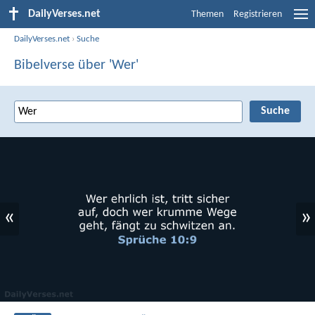
DailyVerses.net
Themen
Registrieren
DailyVerses.net
›
Suche
Bibelverse über 'Wer'
«
»