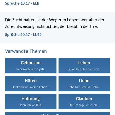
Sprüche 10:17 - ELB
Die Zucht halten ist der Weg zum Leben;
wer aber der
Zurechtweisung nicht achtet, der bleibt in der Irre.
Sprüche 10:17 - LU12
Verwandte Themen
Gehorsam
Leben
„Wer mich liebt“, gab...
Jahwe behütet dich vor...
Hören
Liebe
Denkt daran, meine lieben...
Liebe hat Geduld. Liebe...
Hoffnung
Glauben
'Denn ich weiß ja...
Darum sage ich euch...