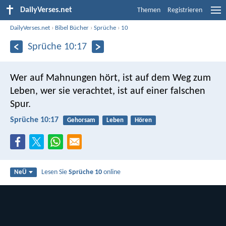
DailyVerses.net
Themen
Registrieren
DailyVerses.net
›
Bibel Bücher
›
Sprüche
›
10
Sprüche 10:17
Wer auf Mahnungen hört, ist auf dem Weg zum
Leben,
wer sie verachtet, ist auf einer falschen
Spur.
Sprüche 10:17
Gehorsam
Leben
Hören
Lesen Sie
Sprüche 10
online
NeÜ