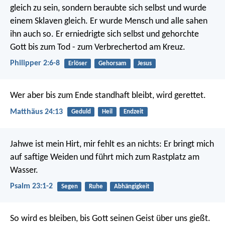
gleich zu sein,
sondern beraubte sich selbst
und wurde
einem Sklaven gleich.
Er wurde Mensch
und alle sahen
ihn auch so.
Er erniedrigte sich selbst
und gehorchte
Gott bis zum Tod - zum Verbrechertod am Kreuz.
Philipper 2:6-8
Erlöser
Gehorsam
Jesus
Wer aber bis zum Ende standhaft bleibt, wird gerettet.
Matthäus 24:13
Geduld
Heil
Endzeit
Jahwe ist mein Hirt,
mir fehlt es an nichts:
Er bringt mich
auf saftige Weiden
und führt mich zum Rastplatz am
Wasser.
Psalm 23:1-2
Segen
Ruhe
Abhängigkeit
So wird es bleiben, bis Gott seinen Geist über uns gießt.