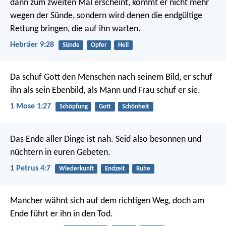
dann zum zweiten Mal erscheint, kommt er nicht mehr
wegen der Sünde, sondern wird denen die endgültige
Rettung bringen, die auf ihn warten.
Hebräer 9:28
Sünde
Opfer
Heil
Da schuf Gott den Menschen nach seinem Bild, er schuf
ihn als sein Ebenbild, als Mann und Frau schuf er sie.
1 Mose 1:27
Schöpfung
Gott
Schönheit
Das Ende aller Dinge ist nah. Seid also besonnen und
nüchtern in euren Gebeten.
1 Petrus 4:7
Wiederkunft
Endzeit
Ruhe
Mancher wähnt sich auf dem richtigen Weg,
doch am
Ende führt er ihn in den Tod.