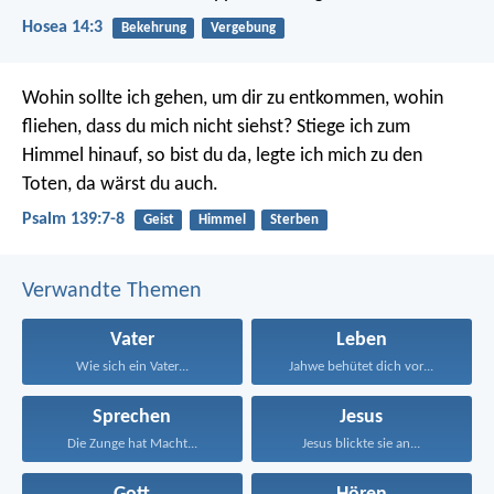
Hosea 14:3
Bekehrung
Vergebung
Wohin sollte ich gehen, um dir zu entkommen,
wohin
fliehen, dass du mich nicht siehst?
Stiege ich zum
Himmel hinauf, so bist du da,
legte ich mich zu den
Toten, da wärst du auch.
Psalm 139:7-8
Geist
Himmel
Sterben
Verwandte Themen
Vater
Leben
Wie sich ein Vater...
Jahwe behütet dich vor...
Sprechen
Jesus
Die Zunge hat Macht...
Jesus blickte sie an...