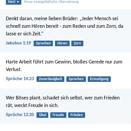
NeÜ
Neue evangelistische Übersetzung
Denkt daran, meine lieben Brüder: „Jeder Mensch sei
schnell zum Hören bereit - zum Reden und zum Zorn, da
lasse er sich Zeit.“
Jakobus 1:19
Sprechen
Hören
Zorn
Harte Arbeit führt zum Gewinn,
bloßes Gerede nur zum
Verlust.
Sprüche 14:23
Zuverlässigkeit
Sprechen
Ermutigung
Wer Böses plant, schadet sich selbst,
wer zum Frieden
rät, weckt Freude in sich.
Sprüche 12:20
Übel
Freude
Frieden