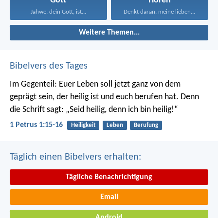
Gott
Hören
Jahwe, dein Gott, ist...
Denkt daran, meine lieben...
Weitere Themen...
Bibelvers des Tages
Im Gegenteil: Euer Leben soll jetzt ganz von dem
geprägt sein, der heilig ist und euch berufen hat.
Denn
die Schrift sagt: „Seid heilig, denn ich bin heilig!“
1 Petrus 1:15-16
Heiligkeit
Leben
Berufung
Täglich einen Bibelvers erhalten:
Tägliche Benachrichtigung
Email
Android