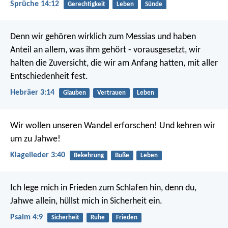
Sprüche 14:12
Gerechtigkeit
Leben
Sünde
Denn wir gehören wirklich zum Messias und haben
Anteil an allem, was ihm gehört - vorausgesetzt, wir
halten die Zuversicht, die wir am Anfang hatten, mit aller
Entschiedenheit fest.
Hebräer 3:14
Glauben
Vertrauen
Leben
Wir wollen unseren Wandel erforschen!
Und kehren wir
um zu Jahwe!
Klagelieder 3:40
Bekehrung
Buße
Leben
Ich lege mich in Frieden zum Schlafen hin,
denn du,
Jahwe allein, hüllst mich in Sicherheit ein.
Psalm 4:9
Sicherheit
Ruhe
Frieden