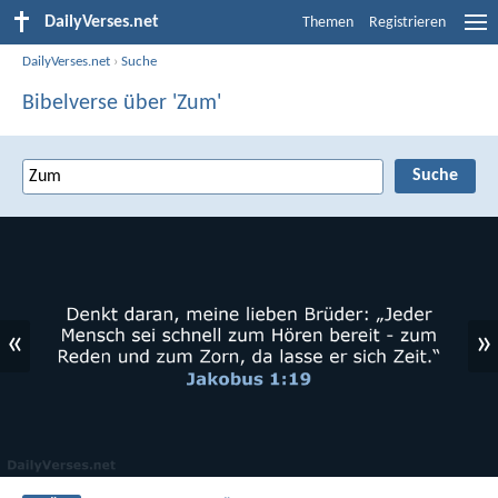
DailyVerses.net
Themen
Registrieren
DailyVerses.net
›
Suche
Bibelverse über 'Zum'
«
»