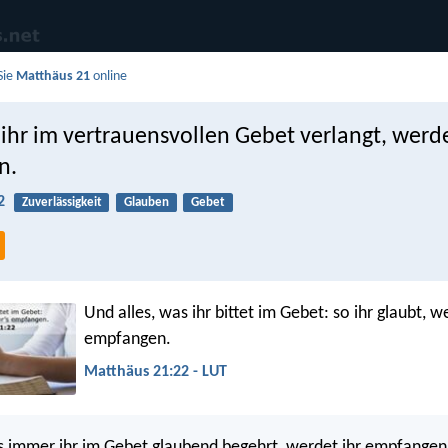
Sie
Matthäus 21
online
 ihr im vertrauensvollen Gebet verlangt, werde
n.
2
Zuverlässigkeit
Glauben
Gebet
Und alles, was ihr bittet im Gebet: so ihr glaubt, we
empfangen.
Matthäus 21:22 - LUT
s immer ihr im Gebet glaubend begehrt, werdet ihr empfangen