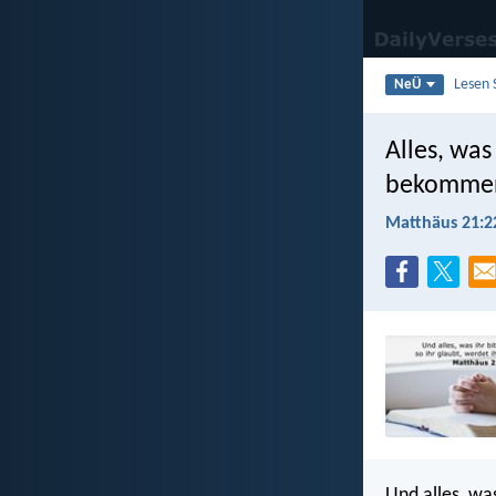
Lesen 
NeÜ
Alles, was
bekomme
Matthäus 21:2
Und alles, wa