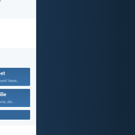
et
zeit! Betet...
lie
te, die...