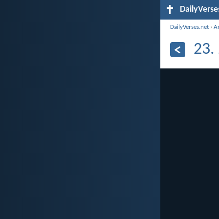
DailyVerse
DailyVerses.net
›
A
23.