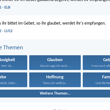
 - ELB
 ihr bittet im Gebet, so ihr glaubet, werdet ihr's empfangen.
2 - LU12
e Themen
ässigkeit
Glauben
Geb
 Herr ist...
Darum sage ich euch...
Freut euch alle
iebe
Hoffnung
Fami
eduld. Liebe...
'Denn ich weiß ja...
Und die Wor
Weitere Themen...