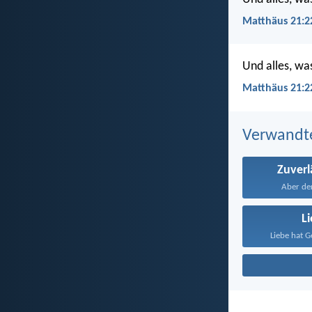
Matthäus 21:22
Und alles, was
Matthäus 21:2
Verwandt
Zuverl
Aber der
L
Liebe hat G