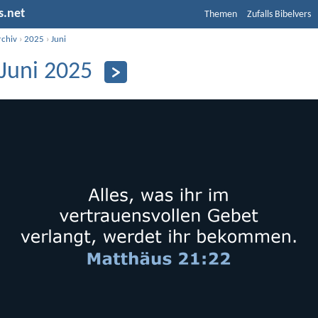
s.net
Themen
Zufalls Bibelvers
rchiv
›
2025
›
Juni
 Juni 2025