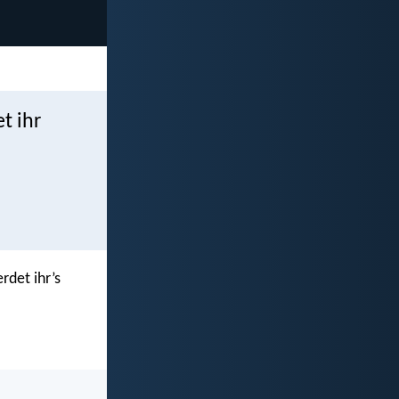
t ihr
rdet ihr’s
.