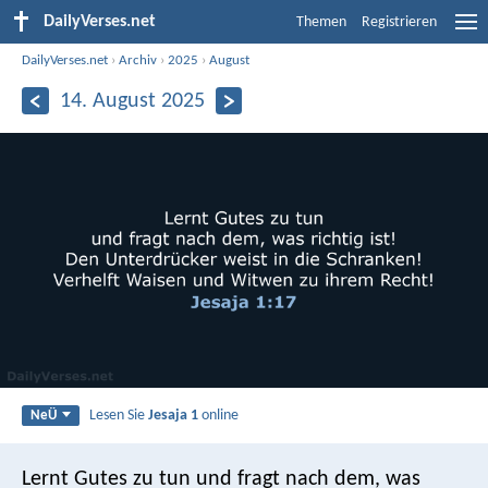
DailyVerses.net
Themen
Registrieren
DailyVerses.net
›
Archiv
›
2025
›
August
14. August 2025
Lesen Sie
Jesaja 1
online
NeÜ
Lernt Gutes zu tun
und fragt nach dem, was