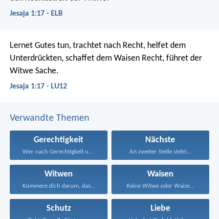
Jesaja 1:17 - ELB
Lernet Gutes tun,
trachtet nach Recht, helfet dem
Unterdrückten,
schaffet dem Waisen Recht, führet der
Witwe Sache.
Jesaja 1:17 - LU12
Verwandte Themen
Gerechtigkeit
Nächste
Wer nach Gerechtigkeit und...
An zweiter Stelle steht...
Witwen
Waisen
Kümmere dich darum, dass...
Keine Witwe oder Waise...
Schutz
Liebe