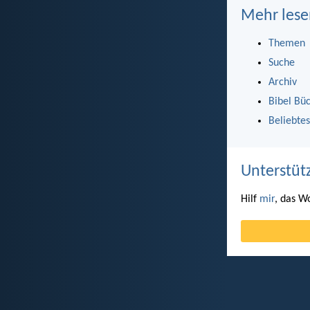
Mehr lese
Themen
Suche
Archiv
Bibel Bü
Beliebtes
Unterstüt
Hilf
mir
, das W