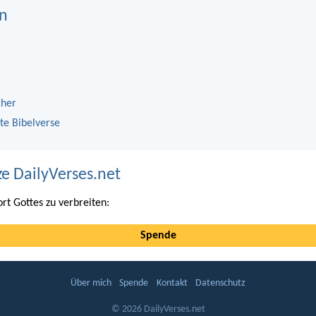
n
cher
te Bibelverse
ze DailyVerses.net
ort Gottes zu verbreiten:
Spende
Über mich
Spende
Kontakt
Datenschutz
© 2026 DailyVerses.net