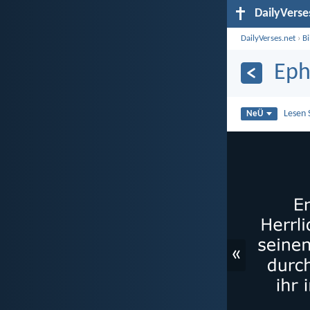
DailyVerse
DailyVerses.net
›
B
Eph
Lesen 
NeÜ
«