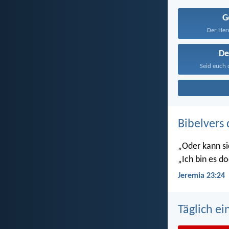
G
Der Herr
D
Seid euch 
Bibelvers 
„Oder kann si
„Ich bin es do
Jeremia 23:24
Täglich ei