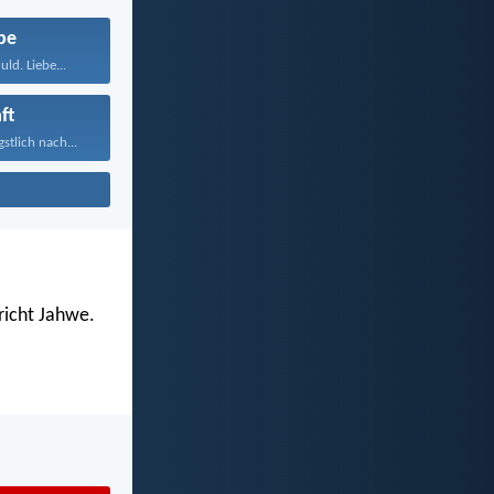
be
ld. Liebe...
ft
stlich nach...
richt Jahwe.