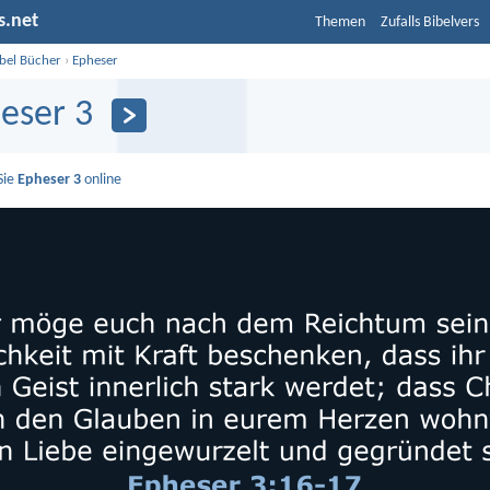
s.net
Themen
Zufalls Bibelvers
ibel Bücher
›
Epheser
eser 3
Sie
Epheser 3
online