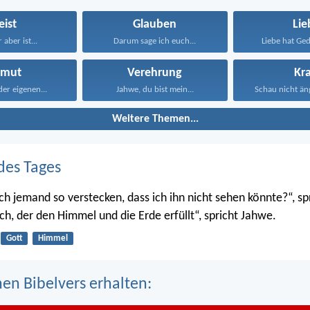
eist
Glauben
Lie
 aber ist...
Darum sage ich euch...
Liebe hat Gedu
emut
Verehrung
Kra
der eigenen...
Jahwe, du bist mein...
Schau nicht äng
Weitere Themen...
des Tages
ch jemand so verstecken, dass ich ihn nicht sehen könnte?“, sp
ch, der den Himmel und die Erde erfüllt“, spricht Jahwe.
Gott
Himmel
nen Bibelvers erhalten: