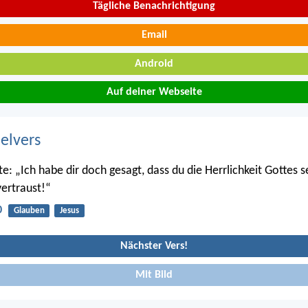
Tägliche Benachrichtigung
Email
Android
Auf deiner Webseite
belvers
e: „Ich habe dir doch gesagt, dass du die Herrlichkeit Gottes s
ertraust!“
0
Glauben
Jesus
Nächster Vers!
Mit Bild