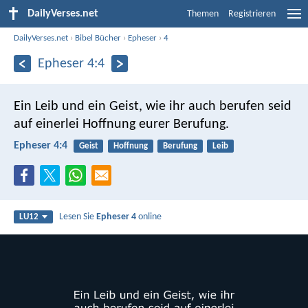
DailyVerses.net
Themen
Registrieren
DailyVerses.net
›
Bibel Bücher
›
Epheser
›
4
Epheser 4:4
Ein Leib und ein Geist, wie ihr auch berufen seid
auf einerlei Hoffnung eurer Berufung.
Epheser 4:4
Geist
Hoffnung
Berufung
Leib
Lesen Sie
Epheser 4
online
LU12