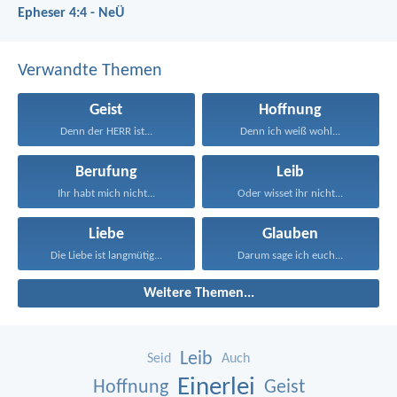
Epheser 4:4 - NeÜ
Verwandte Themen
Geist
Hoffnung
Denn der HERR ist...
Denn ich weiß wohl...
Berufung
Leib
Ihr habt mich nicht...
Oder wisset ihr nicht...
Liebe
Glauben
Die Liebe ist langmütig...
Darum sage ich euch...
Weitere Themen...
Leib
Seid
Auch
Einerlei
Hoffnung
Geist