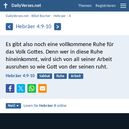
DailyVerses.net
Themen
Registrieren
DailyVerses.net
›
Bibel Bücher
›
Hebräer
›
4
Hebräer 4:9-10
Es gibt also noch eine vollkommene Ruhe für
das Volk Gottes. Denn wer in diese Ruhe
hineinkommt, wird sich von all seiner Arbeit
ausruhen so wie Gott von der seinen ruht.
Hebräer 4:9-10
Sabbat
Ruhe
Arbeit
Lesen Sie
Hebräer 4
online
NeÜ