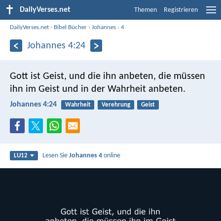
DailyVerses.net
Themen
Registrieren
DailyVerses.net
›
Bibel Bücher
›
Johannes
›
4
Johannes 4:24
Gott ist Geist, und die ihn anbeten, die müssen
ihn im Geist und in der Wahrheit anbeten.
Johannes 4:24
Wahrheit
Verehrung
Geist
Lesen Sie
Johannes 4
online
LU12