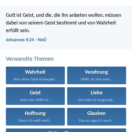
Gott ist Geist, und die, die ihn anbeten wollen, müssen
dabei von seinem Geist bestimmt und von Wahrheit
erfüllt sein.
Johannes 4:24 - NeÜ
Verwandte Themen
Wahrheit
Verehrung
Wer ohne Tadel einhergeht...
HERR, du bist mein...
Geist
Liebe
Denn der HERR ist...
Die Liebe ist langmütig...
Hoffnung
Glauben
Denn ich weiß wohl...
Darum sage ich euch...