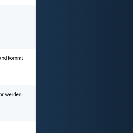
emand kommt
bar werden;