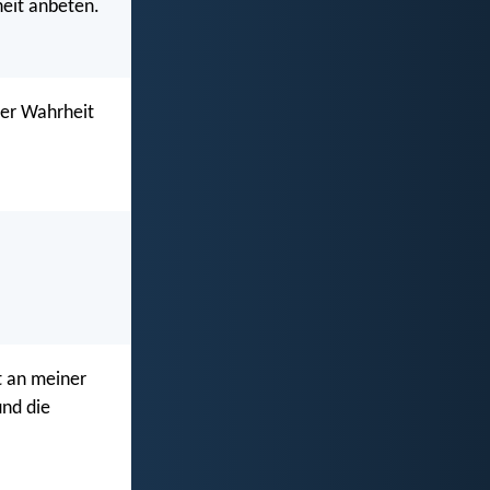
heit anbeten.
der Wahrheit
t an meiner
und die