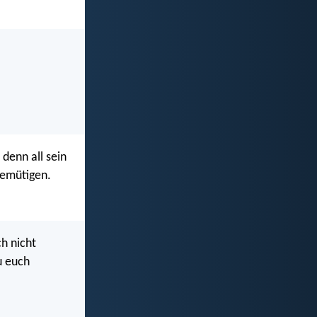
denn all sein
demütigen.
ch nicht
u euch