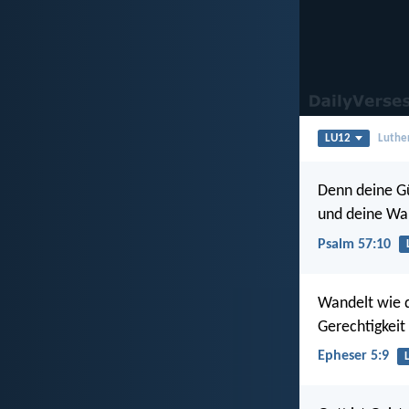
LU12
Luthe
Denn deine Gü
und deine Wah
Psalm 57:10
Wandelt wie di
Gerechtigkeit
Epheser 5:9
L