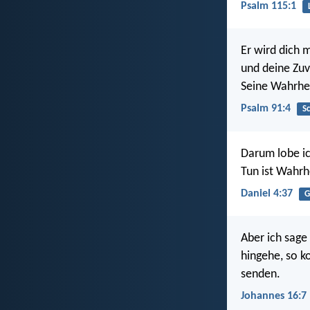
Psalm 115:1
Er wird dich m
und deine Zuv
Seine Wahrhei
Psalm 91:4
S
Darum lobe ic
Tun ist Wahrh
Daniel 4:37
G
Aber ich sage 
hingehe, so ko
senden.
Johannes 16:7