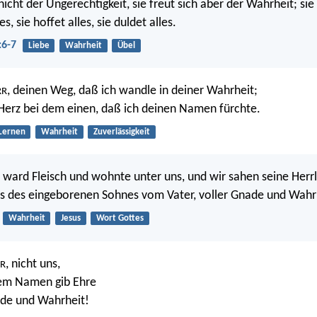
 nicht der Ungerechtigkeit, sie freut sich aber der Wahrheit; sie 
es, sie hoffet alles, sie duldet alles.
:6-7
Liebe
Wahrheit
Übel
, deinen Weg, daß ich wandle in deiner Wahrheit;
RR
Herz bei dem einen, daß ich deinen Namen fürchte.
Lernen
Wahrheit
Zuverlässigkeit
ward Fleisch und wohnte unter uns, und wir sahen seine Herrli
als des eingeborenen Sohnes vom Vater, voller Gnade und Wahr
Wahrheit
Jesus
Wort Gottes
, nicht uns,
R
em Namen gib Ehre
de und Wahrheit!