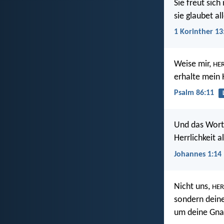
Sie freut sich
sie glaubet all
1 Korinther 13
Weise mir,
HE
erhalte mein 
Psalm 86:11
Und das Wort 
Herrlichkeit 
Johannes 1:14
Nicht uns,
HER
sondern dein
um deine Gna