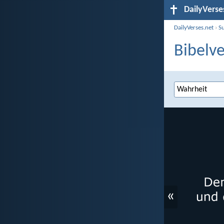
DailyVerse
DailyVerses.net
›
S
Bibelve
«