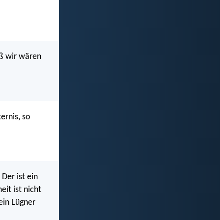
aß wir wären
ernis, so
Der ist ein
it ist nicht
ein Lügner