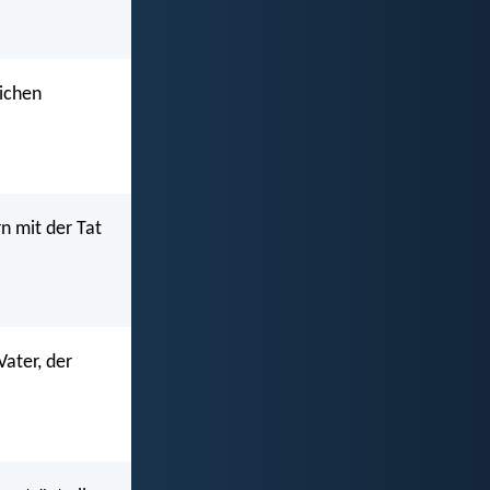
lichen
n mit der Tat
ater, der