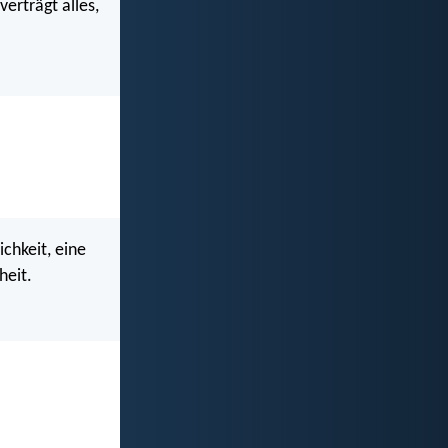
verträgt alles,
chkeit, eine
heit.