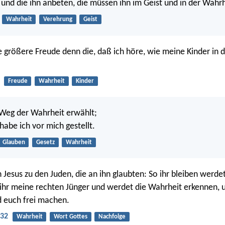
t, und die ihn anbeten, die müssen ihn im Geist und in der Wahr
Wahrheit
Verehrung
Geist
e größere Freude denn die, daß ich höre, wie meine Kinder in 
Freude
Wahrheit
Kinder
 Weg der Wahrheit erwählt;
habe ich vor mich gestellt.
Glauben
Gesetz
Wahrheit
 Jesus zu den Juden, die an ihn glaubten: So ihr bleiben werde
 ihr meine rechten Jünger und werdet die Wahrheit erkennen, 
 euch frei machen.
-32
Wahrheit
Wort Gottes
Nachfolge