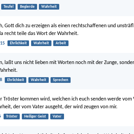
Teufel
Begierde
Wahrheit
ch, Gott dich zu erzeigen als einen rechtschaffenen und unsträf
da recht teile das Wort der Wahrheit.
:15
Ehrlichkeit
Wahrheit
Arbeit
n, laßt uns nicht lieben mit Worten noch mit der Zunge, sonder
ahrheit.
8
Ehrlichkeit
Wahrheit
Sprechen
r Tröster kommen wird, welchen ich euch senden werde vom V
rheit, der vom Vater ausgeht, der wird zeugen von mir.
6
Tröster
Heiliger Geist
Vater