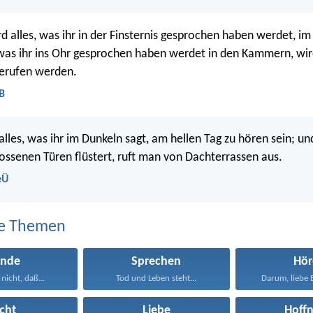
 alles, was ihr in der Finsternis gesprochen haben werdet, im
as ihr ins Ohr gesprochen haben werdet in den Kammern, wir
erufen werden.
LB
alles, was ihr im Dunkeln sagt, am hellen Tag zu hören sein; un
lossenen Türen flüstert, ruft man von Dachterrassen aus.
eÜ
e Themen
ünde
Sprechen
Hör
 nicht, daß...
Tod und Leben steht...
Darum, liebe B
icht
Liebe
Hoff