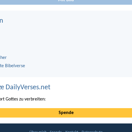
Mit Bild
n
cher
te Bibelverse
ze DailyVerses.net
ort Gottes zu verbreiten:
Spende