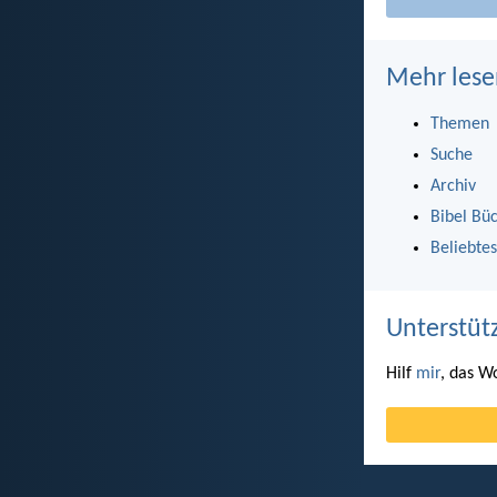
Mehr lese
Themen
Suche
Archiv
Bibel Bü
Beliebtes
Unterstüt
Hilf
mir
, das W