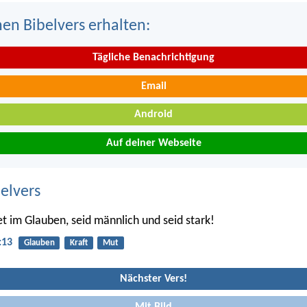
nen Bibelvers erhalten:
Tägliche Benachrichtigung
Email
Android
Auf deiner Webseite
belvers
t im Glauben, seid männlich und seid stark!
:13
Glauben
Kraft
Mut
Nächster Vers!