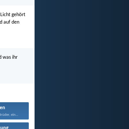
 Licht gehört
d auf den
d was ihr
en
rüder, ein...
nung