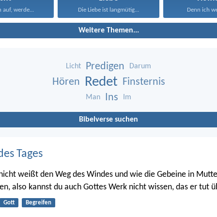
auf, werde...
Die Liebe ist langmütig...
Denn ich we
Weitere Themen...
Predigen
Licht
Darum
Redet
Hören
Finsternis
Ins
Man
Im
Bibelverse suchen
des Tages
nicht weißt den Weg des Windes und wie die Gebeine in Mutte
en, also kannst du auch Gottes Werk nicht wissen, das er tut üb
Gott
Begreifen