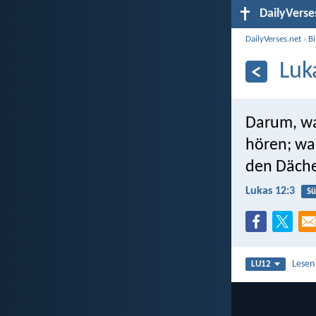
DailyVerse
DailyVerses.net
›
B
Luk
Darum, was
hören; wa
den Däche
Lukas 12:3
S
Lesen
LU12