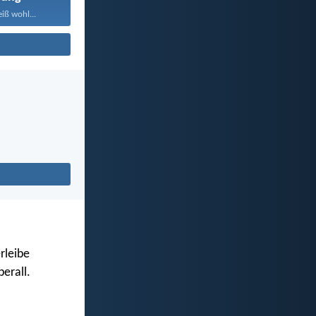
iß wohl...
rleibe
erall.