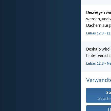
Deswegen wird
werden, und w
Dächern ausg
Lukas 12:3 - E
Deshalb wird 
hinter versch
Lukas 12:3 - N
Verwandt
S
Wisset ihr
L