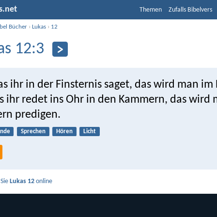
s.net
Themen
Zufalls Bibelvers
ibel Bücher
›
Lukas
›
12
as 12:3
 ihr in der Finsternis saget, das wird man im 
s ihr redet ins Ohr in den Kammern, das wird
rn predigen.
ünde
Sprechen
Hören
Licht
 Sie
Lukas 12
online