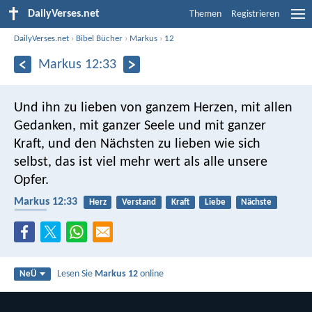
DailyVerses.net
Themen
Registrieren
DailyVerses.net
›
Bibel Bücher
›
Markus
›
12
Markus 12:33
Und ihn zu lieben von ganzem Herzen, mit allen
Gedanken, mit ganzer Seele und mit ganzer
Kraft, und den Nächsten zu lieben wie sich
selbst, das ist viel mehr wert als alle unsere
Opfer.
Markus 12:33
Herz
Verstand
Kraft
Liebe
Nächste
Opfer
Lesen Sie
Markus 12
online
NeÜ