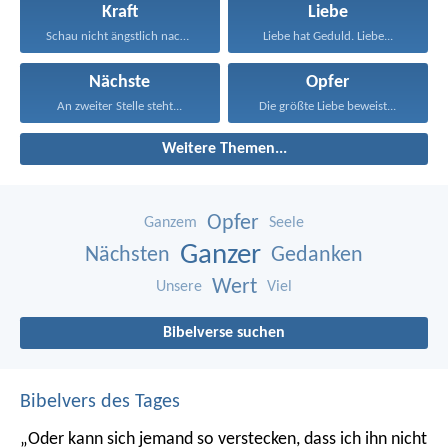
Kraft
Liebe
Schau nicht ängstlich nach...
Liebe hat Geduld. Liebe...
Nächste
Opfer
An zweiter Stelle steht...
Die größte Liebe beweist...
Weitere Themen...
Opfer
Ganzem
Seele
Ganzer
Nächsten
Gedanken
Wert
Unsere
Viel
Bibelverse suchen
Bibelvers des Tages
„Oder kann sich jemand so verstecken, dass ich ihn nicht