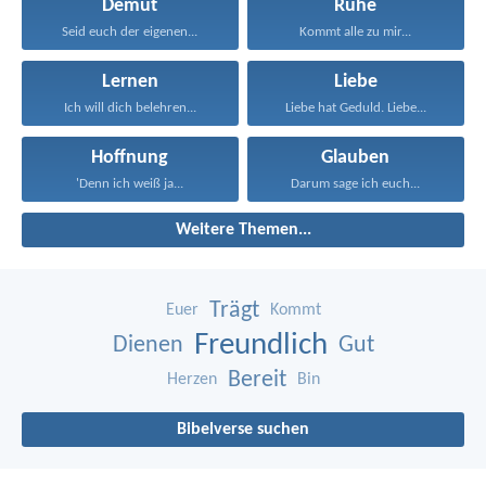
Demut
Ruhe
Seid euch der eigenen...
Kommt alle zu mir...
Lernen
Liebe
Ich will dich belehren...
Liebe hat Geduld. Liebe...
Hoffnung
Glauben
'Denn ich weiß ja...
Darum sage ich euch...
Weitere Themen...
Trägt
Euer
Kommt
Freundlich
Dienen
Gut
Bereit
Herzen
Bin
Bibelverse suchen