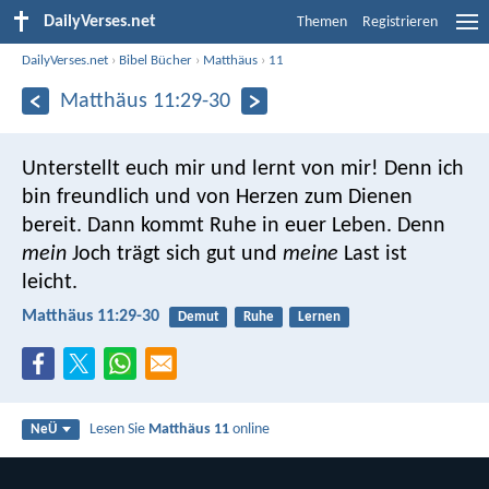
DailyVerses.net
Themen
Registrieren
DailyVerses.net
›
Bibel Bücher
›
Matthäus
›
11
Matthäus 11:29-30
Unterstellt euch mir und lernt von mir! Denn ich
bin freundlich und von Herzen zum Dienen
bereit. Dann kommt Ruhe in euer Leben. Denn
mein
Joch trägt sich gut und
meine
Last ist
leicht.
Matthäus 11:29-30
Demut
Ruhe
Lernen
Lesen Sie
Matthäus 11
online
NeÜ