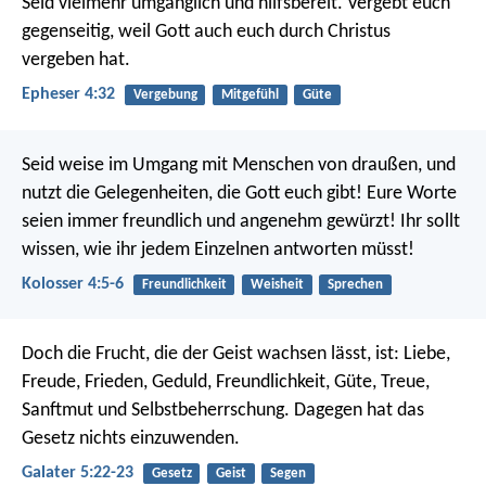
Seid vielmehr umgänglich und hilfsbereit. Vergebt euch
gegenseitig, weil Gott auch euch durch Christus
vergeben hat.
Epheser 4:32
Vergebung
Mitgefühl
Güte
Seid weise im Umgang mit Menschen von draußen, und
nutzt die Gelegenheiten, die Gott euch gibt! Eure Worte
seien immer freundlich und angenehm gewürzt! Ihr sollt
wissen, wie ihr jedem Einzelnen antworten müsst!
Kolosser 4:5-6
Freundlichkeit
Weisheit
Sprechen
Doch die Frucht, die der Geist wachsen lässt, ist: Liebe,
Freude, Frieden, Geduld, Freundlichkeit, Güte, Treue,
Sanftmut und Selbstbeherrschung. Dagegen hat das
Gesetz nichts einzuwenden.
Galater 5:22-23
Gesetz
Geist
Segen