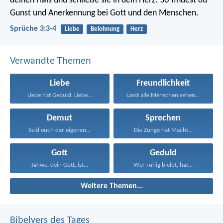
deinen Hals
und schließe sie in dein Herz!
So findest du
Gunst und Anerkennung
bei Gott und den Menschen.
Sprüche 3:3-4
Liebe
Belohnung
Herz
Verwandte Themen
Liebe
Freundlichkeit
Liebe hat Geduld. Liebe...
Lasst alle Menschen sehen...
Demut
Sprechen
Seid euch der eigenen...
Die Zunge hat Macht...
Gott
Geduld
Jahwe, dein Gott, ist...
Wer ruhig bleibt, hat...
Weitere Themen...
Bibelvers des Tages