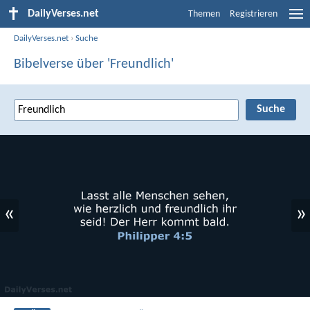
DailyVerses.net
Themen
Registrieren
DailyVerses.net
›
Suche
Bibelverse über 'Freundlich'
«
»