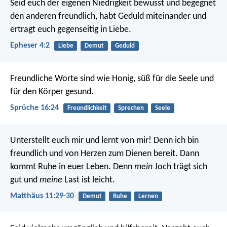
Seid euch der eigenen Niedrigkeit bewusst und begegnet
den anderen freundlich, habt Geduld miteinander und
ertragt euch gegenseitig in Liebe.
Epheser 4:2
Liebe
Demut
Geduld
Freundliche Worte sind wie Honig,
süß für die Seele und
für den Körper gesund.
Sprüche 16:24
Freundlichkeit
Sprechen
Seele
Unterstellt euch mir und lernt von mir! Denn ich bin
freundlich und von Herzen zum Dienen bereit. Dann
kommt Ruhe in euer Leben. Denn
mein
Joch trägt sich
gut und
meine
Last ist leicht.
Matthäus 11:29-30
Demut
Ruhe
Lernen