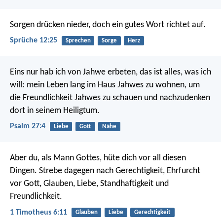
Sorgen drücken nieder,
doch ein gutes Wort richtet auf.
Sprüche 12:25
Sprechen
Sorge
Herz
Eins nur hab ich von Jahwe erbeten,
das ist alles, was ich
will:
mein Leben lang im Haus Jahwes zu wohnen,
um
die Freundlichkeit Jahwes zu schauen
und nachzudenken
dort in seinem Heiligtum.
Psalm 27:4
Liebe
Gott
Nähe
Aber du, als Mann Gottes, hüte dich vor all diesen
Dingen. Strebe dagegen nach Gerechtigkeit, Ehrfurcht
vor Gott, Glauben, Liebe, Standhaftigkeit und
Freundlichkeit.
1 Timotheus 6:11
Glauben
Liebe
Gerechtigkeit