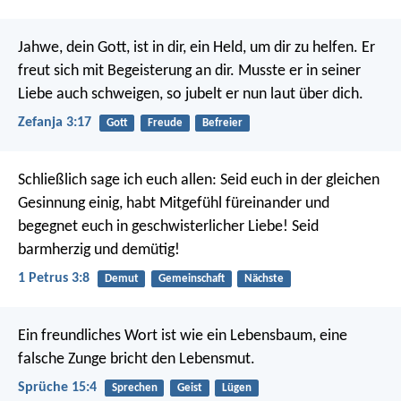
Jahwe, dein Gott, ist in dir,
ein Held, um dir zu helfen.
Er
freut sich mit Begeisterung an dir.
Musste er in seiner
Liebe auch schweigen,
so jubelt er nun laut über dich.
Zefanja 3:17
Gott
Freude
Befreier
Schließlich sage ich euch allen: Seid euch in der gleichen
Gesinnung einig, habt Mitgefühl füreinander und
begegnet euch in geschwisterlicher Liebe! Seid
barmherzig und demütig!
1 Petrus 3:8
Demut
Gemeinschaft
Nächste
Ein freundliches Wort ist wie ein Lebensbaum,
eine
falsche Zunge bricht den Lebensmut.
Sprüche 15:4
Sprechen
Geist
Lügen