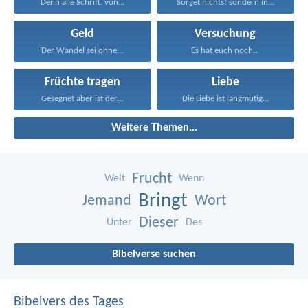
Denn alle Schrift, von...
Sorget nichts! sondern in...
Geld
Versuchung
Der Wandel sei ohne...
Es hat euch noch...
Früchte tragen
Liebe
Gesegnet aber ist der...
Die Liebe ist langmütig...
Weitere Themen...
Frucht
Welt
Wenn
Bringt
Jemand
Wort
Dieser
Unter
Des
Bibelverse suchen
Bibelvers des Tages