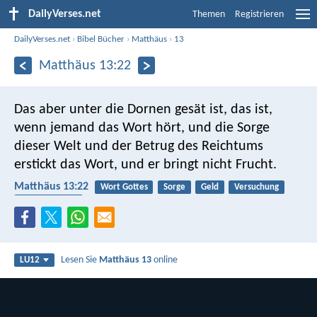
DailyVerses.net
Themen
Registrieren
DailyVerses.net
›
Bibel Bücher
›
Matthäus
›
13
Matthäus 13:22
Das aber unter die Dornen gesät ist, das ist,
wenn jemand das Wort hört, und die Sorge
dieser Welt und der Betrug des Reichtums
erstickt das Wort, und er bringt nicht Frucht.
Matthäus 13:22
Wort Gottes
Sorge
Geld
Versuchung
Früchte tragen
Lesen Sie
Matthäus 13
online
LU12