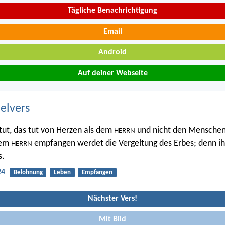
Tägliche Benachrichtigung
Email
Android
Auf deiner Webseite
belvers
 tut, das tut von Herzen als dem
und nicht den Menschen,
HERRN
dem
empfangen werdet die Vergeltung des Erbes; denn ih
HERRN
s.
24
Belohnung
Leben
Empfangen
Nächster Vers!
Mit Bild