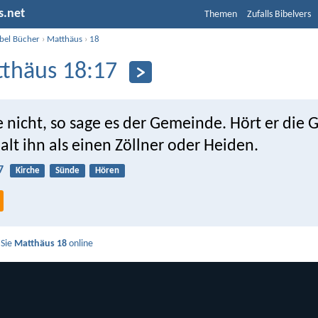
s.net
Themen
Zufalls Bibelvers
ibel Bücher
›
Matthäus
›
18
thäus 18:17
e nicht, so sage es der Gemeinde. Hört er die
halt ihn als einen Zöllner oder Heiden.
7
Kirche
Sünde
Hören
 Sie
Matthäus 18
online