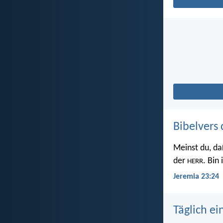
Bibelvers 
Meinst du, da
der
. Bin
HERR
Jeremia 23:24
Täglich ei