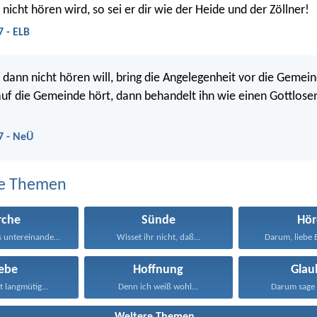
nicht hören wird, so sei er dir wie der Heide und der Zöllner!
 - ELB
dann nicht hören will, bring die Angelegenheit vor die Gemei
auf die Gemeinde hört, dann behandelt ihn wie einen Gottlose
7 - NeÜ
e Themen
rche
Sünde
Hör
Und lasset uns untereinander...
Wisset ihr nicht, daß...
Darum, liebe B
iebe
Hoffnung
Glau
st langmütig...
Denn ich weiß wohl...
Darum sage 
Weitere Themen...