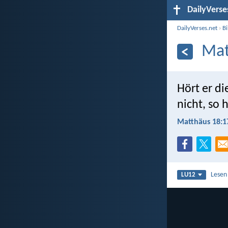
DailyVerse
DailyVerses.net
›
B
Mat
Hört er di
nicht, so 
Matthäus 18:1
Lesen
LU12