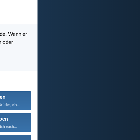
nde. Wenn er
n oder
en
rüder, ein...
ben
ich euch...