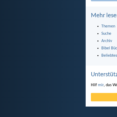
Mehr lese
Themen
Suche
Archiv
Bibel Bü
Beliebtes
Unterstüt
Hilf
mir
, das W