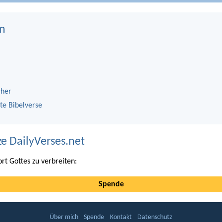
n
cher
te Bibelverse
ze DailyVerses.net
ort Gottes zu verbreiten:
Spende
Über mich
Spende
Kontakt
Datenschutz