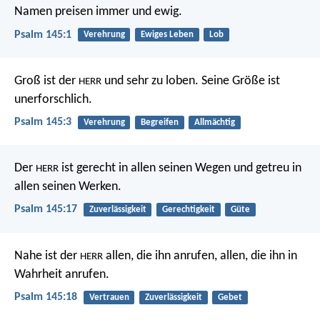
Namen preisen immer und ewig.
Psalm 145:1
Verehrung
Ewiges Leben
Lob
Groß ist der
und sehr zu loben.
Seine Größe ist
HERR
unerforschlich.
Psalm 145:3
Verehrung
Begreifen
Allmächtig
Der
ist gerecht in allen seinen Wegen
und getreu in
HERR
allen seinen Werken.
Psalm 145:17
Zuverlässigkeit
Gerechtigkeit
Güte
Nahe ist der
allen, die ihn anrufen,
allen, die ihn in
HERR
Wahrheit anrufen.
Psalm 145:18
Vertrauen
Zuverlässigkeit
Gebet