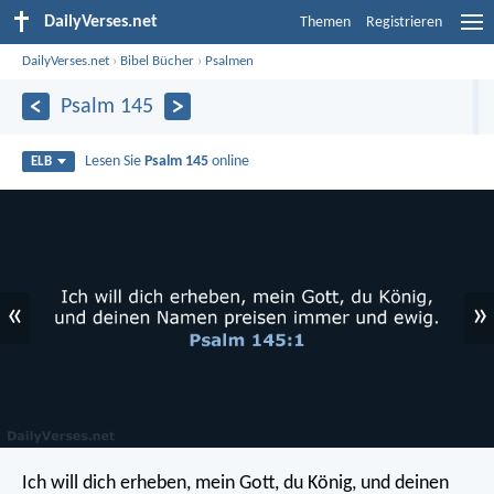
DailyVerses.net
Themen
Registrieren
DailyVerses.net
›
Bibel Bücher
›
Psalmen
Psalm 145
Lesen Sie
Psalm 145
online
ELB
«
»
Ich will dich erheben, mein Gott, du König,
und deinen