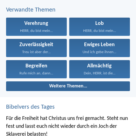
Verwandte Themen
Verehrung
Lob
HERR, du bist mein...
HERR, du bist mein...
Zuverlässigkeit
Ewiges Leben
Treu ist aber der...
Und ich gebe ihnen...
Begreifen
Allmächtig
Rufe mich an, dann...
Dein, HERR, ist die...
Weitere Themen...
Bibelvers des Tages
Für die Freiheit hat Christus uns frei gemacht. Steht nun
fest und lasst euch nicht wieder durch ein Joch der
Sklaverei belasten!