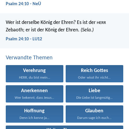
Psalm 24:10 - NeÜ
Wer ist derselbe König der Ehren?
Es ist der
HERR
Zebaoth;
er ist der König der Ehren.
(Sela.)
Psalm 24:10 - LU12
Verwandte Themen
Verehrung
Reich Gottes
HERR, du bist mein...
Oder wisst ihr nicht...
Anerkennen
Liebe
Wer bekennt, dass Jesus...
Die Liebe ist langmütig...
Hoffnung
Glauben
Denn ich kenne ja...
Darum sage ich euch...