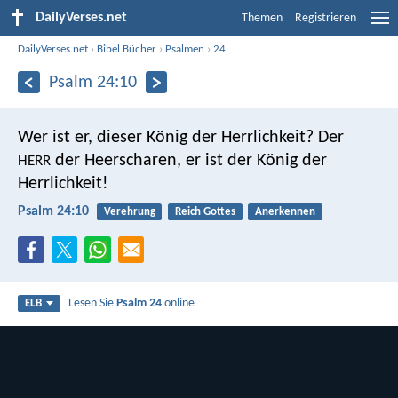
DailyVerses.net
Themen
Registrieren
DailyVerses.net
›
Bibel Bücher
›
Psalmen
›
24
Psalm 24:10
Wer ist er, dieser König der Herrlichkeit?
Der
der Heerscharen,
er ist der König der
HERR
Herrlichkeit!
Psalm 24:10
Verehrung
Reich Gottes
Anerkennen
Lesen Sie
Psalm 24
online
ELB