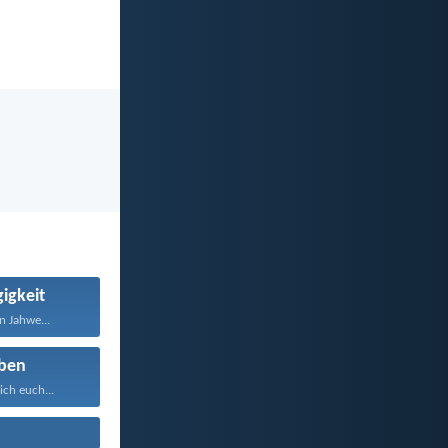
igkeit
n Jahwe...
ben
ich euch...