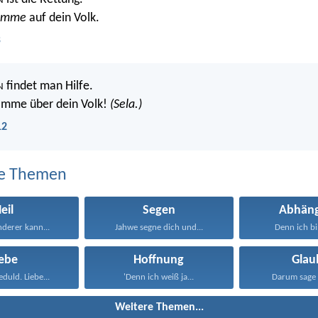
N
omme
auf dein Volk.
B
findet man Hilfe.
N
omme über dein Volk!
(Sela.)
12
e Themen
eil
Segen
Abhäng
derer kann...
Jahwe segne dich und...
Denn ich bi
iebe
Hoffnung
Glau
eduld. Liebe...
'Denn ich weiß ja...
Darum sage 
Weitere Themen...