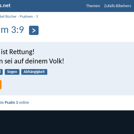
s.net
Themen
Zufalls Bibelvers
ibel Bücher
›
Psalmen
›
3
lm 3:9
ist Rettung!
n sei auf deinem Volk!
l
Segen
Abhängigkeit
Sie
Psalm 3
online