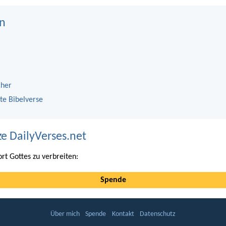
n
cher
te Bibelverse
ze DailyVerses.net
ort Gottes zu verbreiten:
Spende
Über mich
Spende
Kontakt
Datenschutz