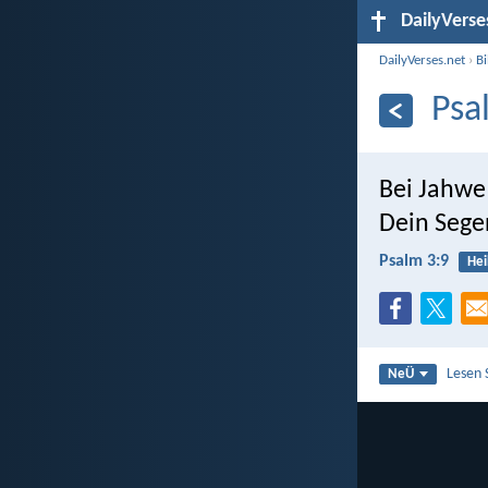
DailyVerse
DailyVerses.net
›
B
Psa
Bei Jahwe 
Dein Sege
Psalm 3:9
Hei
Lesen 
NeÜ