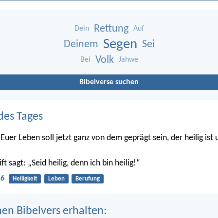
Rettung
Dein
Auf
Segen
Deinem
Sei
Volk
Bei
Jahwe
Bibelverse suchen
des Tages
Euer Leben soll jetzt ganz von dem geprägt sein, der heilig ist
ft sagt: „Seid heilig, denn ich bin heilig!“
16
Heiligkeit
Leben
Berufung
nen Bibelvers erhalten: