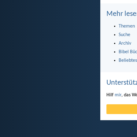
Mehr lese
Themen
Suche
Archiv
Bibel Bü
Beliebtes
Unterstüt
Hilf
mir
, das W