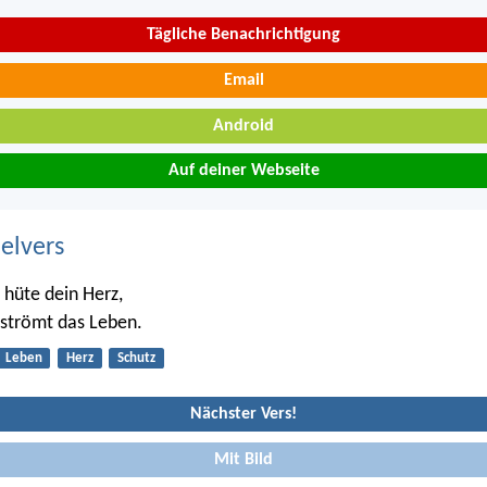
Tägliche Benachrichtigung
Email
Android
Auf deiner Webseite
belvers
 hüte dein Herz,
 strömt das Leben.
Leben
Herz
Schutz
Nächster Vers!
Mit Bild