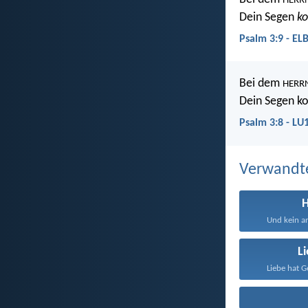
HERR
Dein Segen
k
Psalm 3:9 - EL
Bei dem
HERR
Dein Segen k
Psalm 3:8 - LU
Verwandt
H
Und kein an
L
Liebe hat G