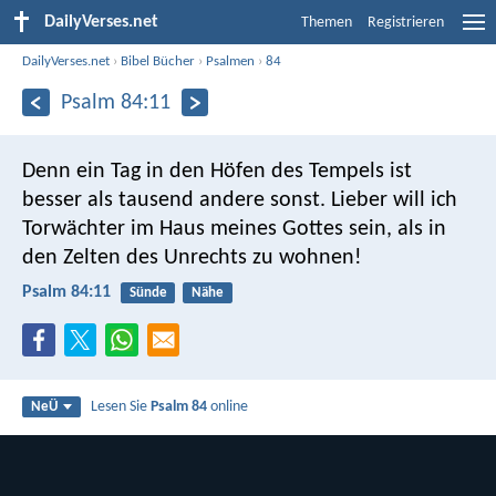
DailyVerses.net
Themen
Registrieren
DailyVerses.net
›
Bibel Bücher
›
Psalmen
›
84
Psalm 84:11
Denn ein Tag in den Höfen des Tempels
ist
besser als tausend andere sonst.
Lieber will ich
Torwächter im Haus meines Gottes sein,
als in
den Zelten des Unrechts zu wohnen!
Psalm 84:11
Sünde
Nähe
Lesen Sie
Psalm 84
online
NeÜ