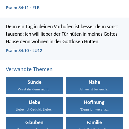
Psalm 84:11 - ELB
Denn ein Tag in deinen Vorhöfen
ist besser denn sonst
tausend;
ich will lieber der Tür hüten in meines Gottes
Hause
denn wohnen in der Gottlosen Hütten.
Psalm 84:10 - LU12
Verwandte Themen
Sünde
Nähe
Wisst ihr denn nicht...
Jahwe ist bei euch...
Liebe
Hoffnung
Liebe hat Geduld. Liebe...
'Denn ich weiß ja...
Glauben
Familie