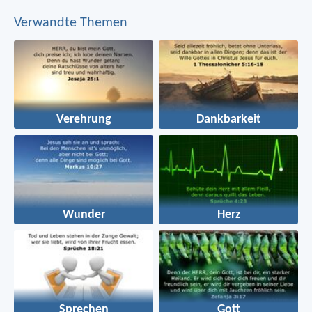
Verwandte Themen
Verehrung
Dankbarkeit
Wunder
Herz
Sprechen
Gott