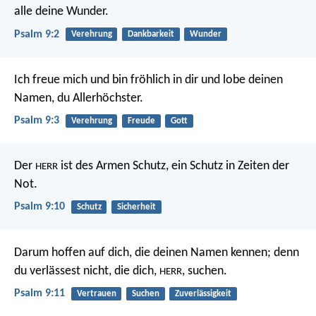
alle deine Wunder.
Psalm 9:2
Verehrung
Dankbarkeit
Wunder
Ich freue mich und bin fröhlich in dir
und lobe deinen
Namen, du Allerhöchster.
Psalm 9:3
Verehrung
Freude
Gott
Der
ist des Armen Schutz,
ein Schutz in Zeiten der
HERR
Not.
Psalm 9:10
Schutz
Sicherheit
Darum hoffen auf dich, die deinen Namen kennen;
denn
du verlässest nicht, die dich,
, suchen.
HERR
Psalm 9:11
Vertrauen
Suchen
Zuverlässigkeit