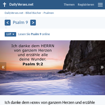
DailyVerses.net
Themen
Registrieren
DailyVerses.net
›
Bibel Bücher
›
Psalmen
Psalm 9
Lesen Sie
Psalm 9
online
LUT
«
»
Ich danke dem
von ganzem Herzen
und erzähle
HERRN