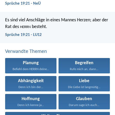
Sprüche 19:21 - NeÜ
Es sind viel Anschläge in eines Mannes Herzen;
aber der
Rat des
besteht.
HERRN
Sprüche 19:21 - LU12
Verwandte Themen
Planung
Begreifen
Befiehl dem HERRN deine...
Rufe mich an, dann...
Abhängigkeit
Liebe
Denn ich bin der...
Die Liebe ist langmütig...
Hoffnung
Glauben
Denn ich kenne ja...
Darum sage ich euch...