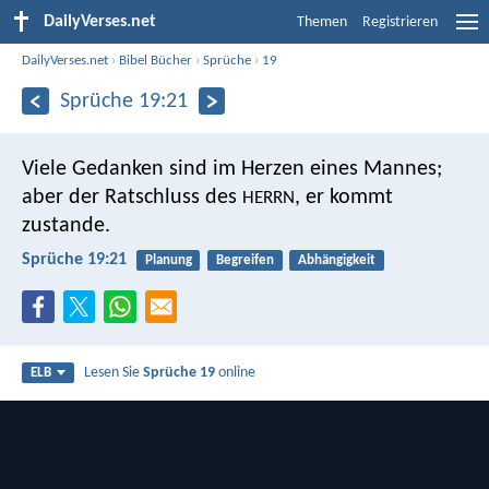
DailyVerses.net
Themen
Registrieren
DailyVerses.net
›
Bibel Bücher
›
Sprüche
›
19
Sprüche 19:21
Viele Gedanken sind im Herzen eines Mannes;
aber der Ratschluss des
, er kommt
HERRN
zustande.
Sprüche 19:21
Planung
Begreifen
Abhängigkeit
Lesen Sie
Sprüche 19
online
ELB