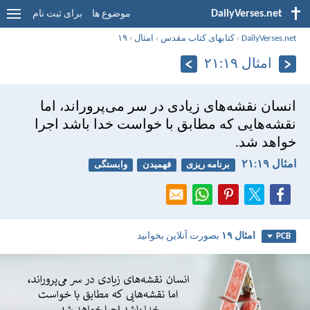
DailyVerses.net
موضوع ها
برای ثبت نام
DailyVerses.net
›
کتابهای کتاب مقدس
›
امثال
›
۱۹
امثال ۱۹:‏۲۱
انسان نقشه‌های زيادی در سر می‌پروراند، اما
نقشه‌هايی كه مطابق با خواست خدا باشد اجرا
خواهد شد.
امثال ۱۹:‏۲۱
برنامه ریزی
فهمیدن
وابستگی
امثال ۱۹
بصورت آنلاین بخوانید
PCB