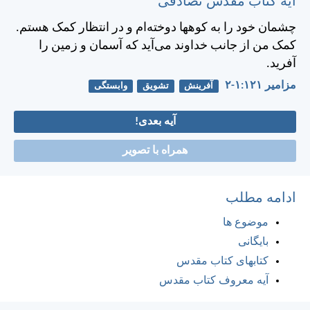
آیه کتاب مقدس تصادفی
چشمان خود را به کوهها دوخته‌ام و در انتظار كمک هستم.
كمک من از جانب خداوند می‌آيد كه آسمان و زمين را
آفريد.
مزامير ۱۲۱:‏۱-‏۲
آفرینش
تشویق
وابستگی
آیه بعدی!
همراه با تصویر
ادامه مطلب
موضوع ها
بایگانی
کتابهای کتاب مقدس
آیه معروف کتاب مقدس