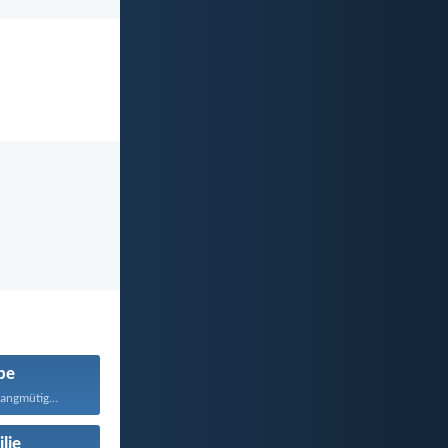
be
langmütig...
lie