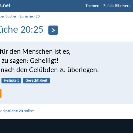
s.net
Themen
Zufalls Bibelvers
ibel Bücher
›
Sprüche
›
20
üche 20:25
 für den Menschen ist es,
 zu sagen: Geheiligt!
nach den Gelübden zu überlegen.
Heiligkeit
Gerechtigkeit
ie
Sprüche 20
online