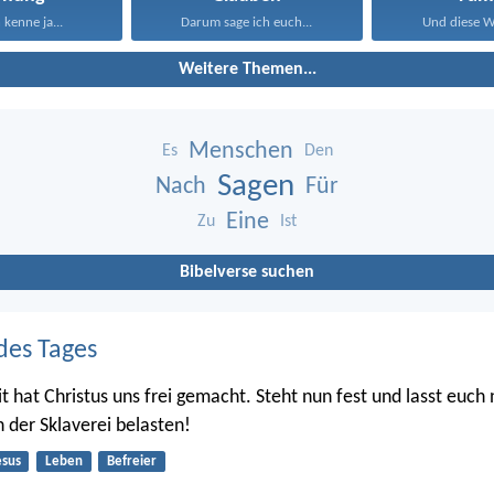
 kenne ja...
Darum sage ich euch...
Und diese Wo
Weitere Themen...
Menschen
Es
Den
Sagen
Nach
Für
Eine
Zu
Ist
Bibelverse suchen
des Tages
it hat Christus uns frei gemacht. Steht nun fest und lasst euch
h der Sklaverei belasten!
esus
Leben
Befreier