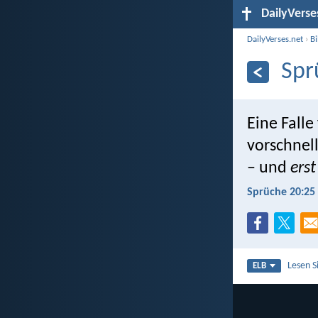
DailyVerse
DailyVerses.net
›
B
Spr
Eine Falle
vorschnell
– und
erst
Sprüche 20:25
Lesen S
ELB