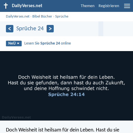
DailyVerses.net
Themen
Registrieren
DailyVerses.net
›
Bibel Bücher
›
Sprüche
Sprüche 24
Lesen Sie
Sprüche 24
online
NeÜ
Doch Weisheit ist heilsam für dein Leben.
Hast du sie