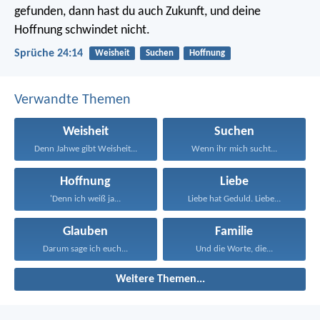
gefunden, dann hast du auch Zukunft,
und deine
Hoffnung schwindet nicht.
Sprüche 24:14
Weisheit
Suchen
Hoffnung
Verwandte Themen
Weisheit
Suchen
Denn Jahwe gibt Weisheit...
Wenn ihr mich sucht...
Hoffnung
Liebe
'Denn ich weiß ja...
Liebe hat Geduld. Liebe...
Glauben
Familie
Darum sage ich euch...
Und die Worte, die...
Weitere Themen...