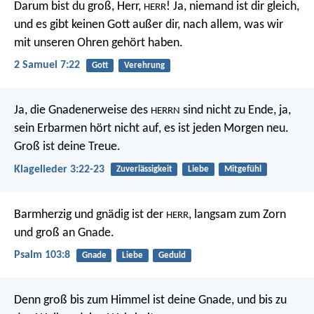
Darum bist du groß, Herr,
! Ja, niemand ist dir gleich,
HERR
und es gibt keinen Gott außer dir, nach allem, was wir
mit unseren Ohren gehört haben.
2 Samuel 7:22
Gott
Verehrung
Ja, die Gnadenerweise des
sind nicht zu Ende,
ja,
HERRN
sein Erbarmen hört nicht auf,
es ist jeden Morgen neu.
Groß ist deine Treue.
Klagelieder 3:22-23
Zuverlässigkeit
Liebe
Mitgefühl
Barmherzig und gnädig ist der
,
langsam zum Zorn
HERR
und groß an Gnade.
Psalm 103:8
Gnade
Liebe
Geduld
Denn groß bis zum Himmel ist deine Gnade,
und bis zu