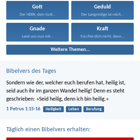
Gott
Geduld
Der HERR, dein Gott...
Der Langmütige ist reich...
Gnade
Kraft
Lasst uns nun mit...
Fürchte dich nicht, denn...
Weitere Themen...
Bibelvers des Tages
Sondern wie der, welcher euch berufen hat, heilig ist,
seid auch ihr im ganzen Wandel heilig! Denn es steht
geschrieben: »Seid heilig, denn ich bin heilig.«
1 Petrus 1:15-16
Heiligkeit
Leben
Berufung
Täglich einen Bibelvers erhalten: