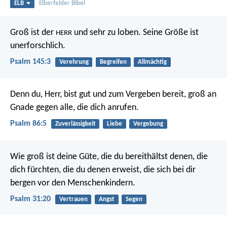
ELB
Elberfelder Bibel
Groß ist der
und sehr zu loben.
Seine Größe ist
HERR
unerforschlich.
Psalm 145:3
Verehrung
Begreifen
Allmächtig
Denn du, Herr, bist gut und zum Vergeben bereit,
groß an
Gnade gegen alle, die dich anrufen.
Psalm 86:5
Zuverlässigkeit
Liebe
Vergebung
Wie groß ist deine Güte,
die du bereithältst denen, die
dich fürchten,
die du denen erweist, die sich bei dir
bergen vor den Menschenkindern.
Psalm 31:20
Vertrauen
Angst
Segen