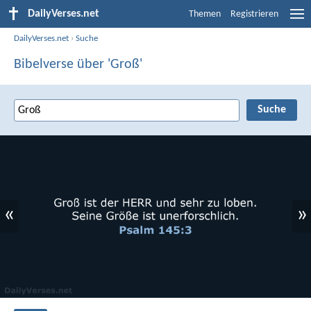
DailyVerses.net
Themen
Registrieren
DailyVerses.net
›
Suche
Bibelverse über 'Groß'
«
»