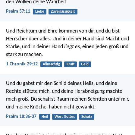
den Wolken deine Wahrheit.
Psalm 57:11
Liebe
Zuverlässigkeit
Und Reichtum und Ehre kommen von dir, und du bist
Herrscher über alles. Und in deiner Hand sind Macht und
Stärke, und in deiner Hand
liegt es
, einen jeden groß und
stark zu machen.
1 Chronik 29:12
Allmächtig
Kraft
Geld
Und du gabst mir den Schild deines Heils,
und deine
Rechte stützte mich,
und deine Herabneigung machte
mich groß.
Du schaffst Raum meinen Schritten unter mir,
und meine Knöchel haben nicht gewankt.
Psalm 18:36-37
Heil
Wort Gottes
Schutz