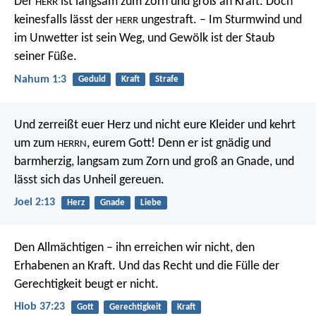
Der
ist langsam zum Zorn und groß an Kraft.
Doch
HERR
keinesfalls lässt der
ungestraft.
– Im Sturmwind und
HERR
im Unwetter ist sein Weg,
und Gewölk ist der Staub
seiner Füße.
Nahum 1:3
Geduld
Kraft
Strafe
Und zerreißt euer Herz und nicht eure Kleider
und kehrt
um zum
, eurem Gott!
Denn er ist gnädig und
HERRN
barmherzig,
langsam zum Zorn und groß an Gnade,
und
lässt sich das Unheil gereuen.
Joel 2:13
Herz
Gnade
Liebe
Den Allmächtigen – ihn erreichen wir nicht,
den
Erhabenen an Kraft.
Und das Recht und die Fülle der
Gerechtigkeit beugt er nicht.
Hiob 37:23
Gott
Gerechtigkeit
Kraft