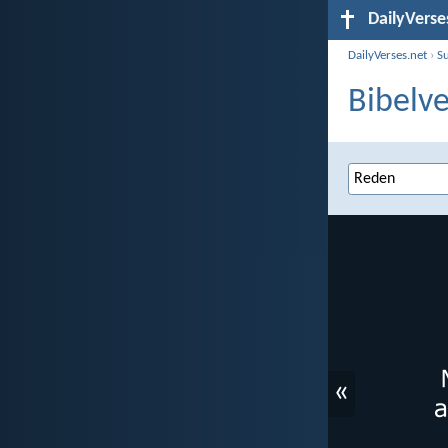
DailyVerse
DailyVerses.net
›
S
Bibelve
«