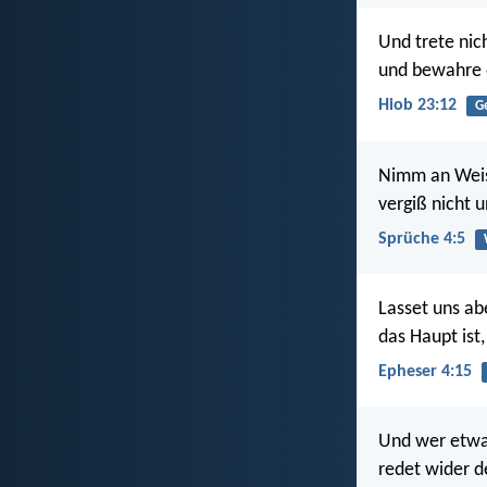
Und trete nic
und bewahre 
Hiob 23:12
G
Nimm an Weis
vergiß nicht 
Sprüche 4:5
Lasset uns ab
das Haupt ist,
Epheser 4:15
Und wer etwa
redet wider d