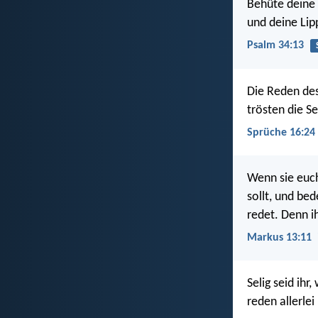
Behüte deine
und deine Lip
Psalm 34:13
Die Reden des
trösten die S
Sprüche 16:24
Wenn sie euch
sollt, und be
redet. Denn ih
Markus 13:11
Selig seid ih
reden allerlei