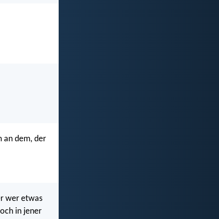
n an dem, der
er wer etwas
och in jener