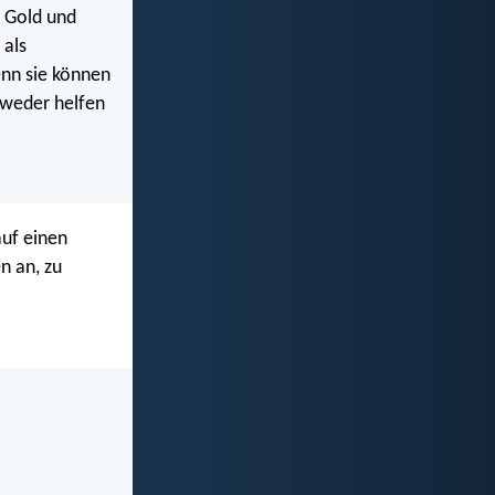
d Gold und
 als
enn sie können
n weder helfen
auf einen
n an, zu
.