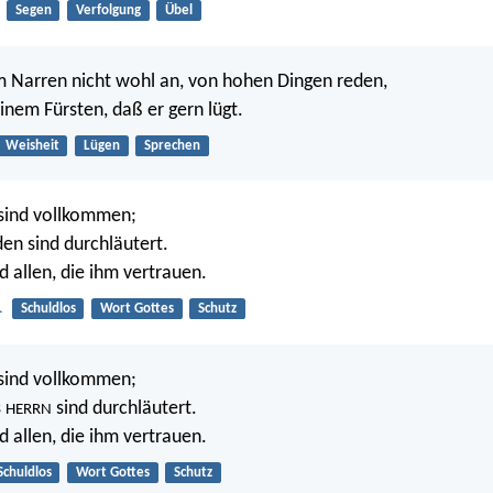
Segen
Verfolgung
Übel
m Narren nicht wohl an, von hohen Dingen reden,
inem Fürsten, daß er gern lügt.
Weisheit
Lügen
Sprechen
sind vollkommen;
en sind durchläutert.
ild allen, die ihm vertrauen.
1
Schuldlos
Wort Gottes
Schutz
sind vollkommen;
s
sind durchläutert.
HERRN
ild allen, die ihm vertrauen.
Schuldlos
Wort Gottes
Schutz