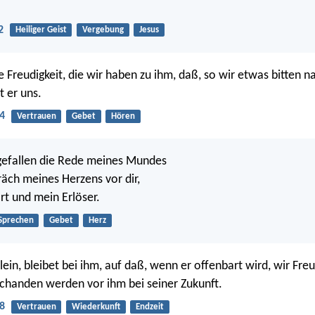
2
Heiliger Geist
Vergebung
Jesus
ie Freudigkeit, die wir haben zu ihm, daß, so wir etwas bitten 
t er uns.
4
Vertrauen
Gebet
Hören
gefallen die Rede meines Mundes
äch meines Herzens vor dir,
rt und mein Erlöser.
Sprechen
Gebet
Herz
lein, bleibet bei ihm, auf daß, wenn er offenbart wird, wir Fre
Schanden werden vor ihm bei seiner Zukunft.
8
Vertrauen
Wiederkunft
Endzeit