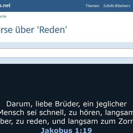
s.net
Themen
Zufalls Bibelvers
uche
rse über 'Reden'