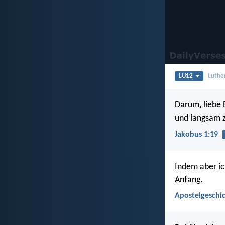
LU12
Luthe
Darum, liebe B
und langsam 
Jakobus 1:19
Indem aber ich
Anfang.
Apostelgeschic