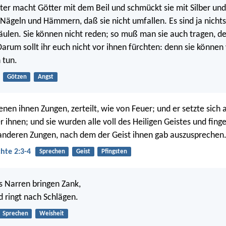
er macht Götter mit dem Beil und schmückt sie mit Silber un
t Nägeln und Hämmern, daß sie nicht umfallen. Es sind ja nichts
ulen. Sie können nicht reden; so muß man sie auch tragen, d
Darum sollt ihr euch nicht vor ihnen fürchten: denn sie könne
 tun.
Götzen
Angst
enen ihnen Zungen, zerteilt, wie von Feuer; und er setzte sich 
r ihnen; und sie wurden alle voll des Heiligen Geistes und finge
anderen Zungen, nach dem der Geist ihnen gab auszusprechen
hte 2:3-4
Sprechen
Geist
Pfingsten
s Narren bringen Zank,
 ringt nach Schlägen.
Sprechen
Weisheit