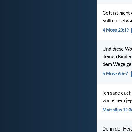
Gott ist nich
Sollte er etw
4 Mose 23:19
Und diese Wort
deinen Kinder
dem Wege gehs
5 Mose 6:6-7
Ich sage euc
von einem jeg
Matthäus 12:3
Denn der Heid