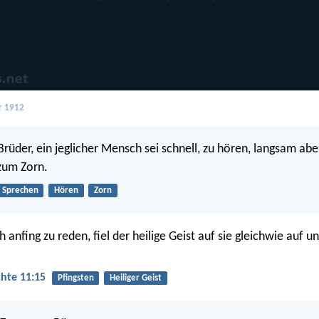
r 1912
rüder, ein jeglicher Mensch sei schnell, zu hören, langsam aber
zum Zorn.
Sprechen
Hören
Zorn
 anfing zu reden, fiel der heilige Geist auf sie gleichwie auf u
hte 11:15
Pfingsten
Heiliger Geist