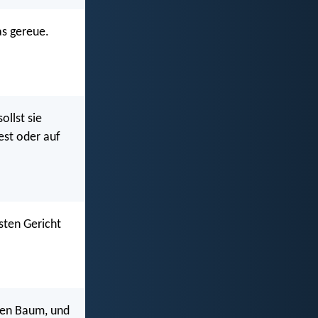
as gereue.
ollst sie
est oder auf
sten Gericht
nen Baum, und