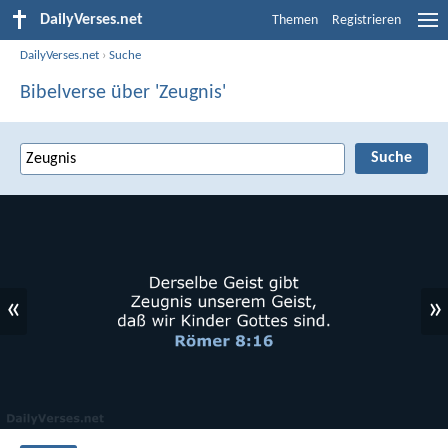
DailyVerses.net
Themen
Registrieren
DailyVerses.net
›
Suche
Bibelverse über 'Zeugnis'
«
»