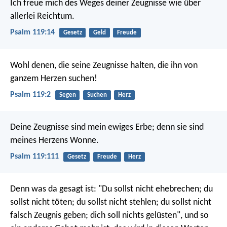
Ich freue mich des Weges deiner Zeugnisse
wie über
allerlei Reichtum.
Psalm 119:14
Gesetz
Geld
Freude
Wohl denen, die seine Zeugnisse halten,
die ihn von
ganzem Herzen suchen!
Psalm 119:2
Segen
Suchen
Herz
Deine Zeugnisse sind mein ewiges Erbe;
denn sie sind
meines Herzens Wonne.
Psalm 119:111
Gesetz
Freude
Herz
Denn was da gesagt ist: "Du sollst nicht ehebrechen; du
sollst nicht töten; du sollst nicht stehlen; du sollst nicht
falsch Zeugnis geben; dich soll nichts gelüsten", und so