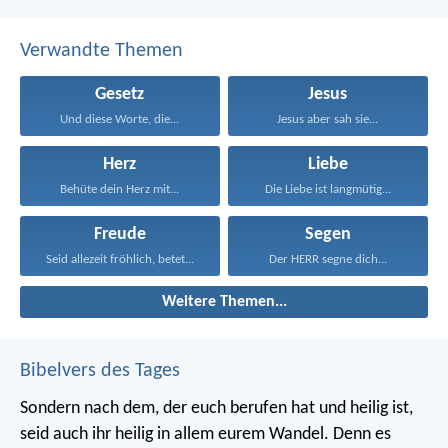
Verwandte Themen
Gesetz
Jesus
Und diese Worte, die...
Jesus aber sah sie...
Herz
Liebe
Behüte dein Herz mit...
Die Liebe ist langmütig...
Freude
Segen
Seid allezeit fröhlich, betet...
Der HERR segne dich...
Weitere Themen...
Bibelvers des Tages
Sondern nach dem, der euch berufen hat und heilig ist,
seid auch ihr heilig in allem eurem Wandel. Denn es