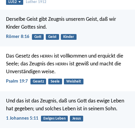
LU12
Luther 1912
Derselbe Geist gibt Zeugnis unserem Geist, daß wir
Kinder Gottes sind.
Römer 8:16
Gott
Geist
Kinder
Das Gesetz des
ist vollkommen
und erquickt die
HERRN
Seele;
das Zeugnis des
ist gewiß
und macht die
HERRN
Unverständigen weise.
Psalm 19:7
Gesetz
Seele
Weisheit
Und das ist das Zeugnis, daß uns Gott das ewige Leben
hat gegeben; und solches Leben ist in seinem Sohn.
1 Johannes 5:11
Ewiges Leben
Jesus