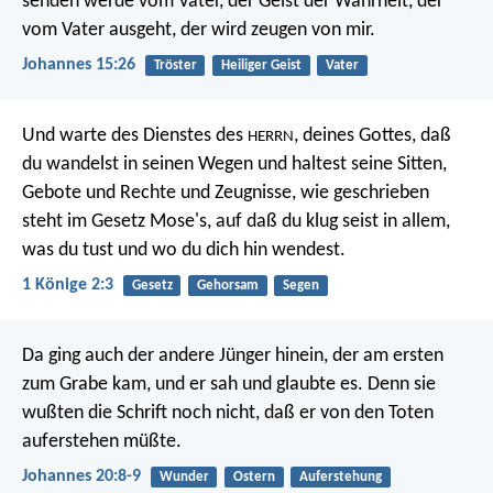
senden werde vom Vater, der Geist der Wahrheit, der
vom Vater ausgeht, der wird zeugen von mir.
Johannes 15:26
Tröster
Heiliger Geist
Vater
Und warte des Dienstes des
, deines Gottes, daß
HERRN
du wandelst in seinen Wegen und haltest seine Sitten,
Gebote und Rechte und Zeugnisse, wie geschrieben
steht im Gesetz Mose's, auf daß du klug seist in allem,
was du tust und wo du dich hin wendest.
1 Könige 2:3
Gesetz
Gehorsam
Segen
Da ging auch der andere Jünger hinein, der am ersten
zum Grabe kam, und er sah und glaubte es. Denn sie
wußten die Schrift noch nicht, daß er von den Toten
auferstehen müßte.
Johannes 20:8-9
Wunder
Ostern
Auferstehung