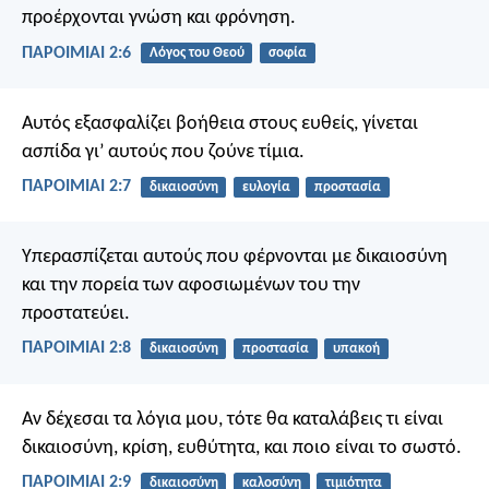
προέρχονται γνώση και φρόνηση.
ΠΑΡΟΙΜΙΑΙ 2:6
Λόγος του Θεού
σοφία
Αυτός εξασφαλίζει βοήθεια στους ευθείς,
γίνεται
ασπίδα γι’ αυτούς που ζούνε τίμια.
ΠΑΡΟΙΜΙΑΙ 2:7
δικαιοσύνη
ευλογία
προστασία
Υπερασπίζεται αυτούς που φέρνονται με δικαιοσύνη
και την πορεία των αφοσιωμένων του την
προστατεύει.
ΠΑΡΟΙΜΙΑΙ 2:8
δικαιοσύνη
προστασία
υπακοή
Αν δέχεσαι τα λόγια μου,
τότε θα καταλάβεις τι είναι
δικαιοσύνη, κρίση, ευθύτητα,
και ποιο είναι το σωστό.
ΠΑΡΟΙΜΙΑΙ 2:9
δικαιοσύνη
καλοσύνη
τιμιότητα