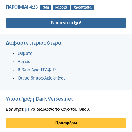
ΠΑΡΟΙΜΙΑΙ 4:23
ζωή
καρδιά
προστασία
Επόμενο στίχο!
Διαβάστε περισσότερα
Θέματα
Αρχείο
Βιβλία Αγια ΓΡΑΦΗΣ
Οι πιο δημοφιλείς στίχοι
Υποστήριξη DailyVerses.net
Βοήθησέ
με
να διαδώσω το λόγο του Θεού:
Προσφέρω