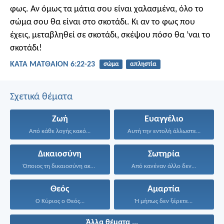
φως. Αν όμως τα μάτια σου είναι χαλασμένα, όλο το
σώμα σου θα είναι στο σκοτάδι. Κι αν το φως που
έχεις, μεταβληθεί σε σκοτάδι, σκέψου πόσο θα ’ναι το
σκοτάδι!
ΚΑΤΑ ΜΑΤΘΑΙΟΝ 6:22-23
σώμα
απληστία
Σχετικά θέματα
Ζωή
Ευαγγέλιο
Από κάθε λογής κακό...
Αυτή την εντολή άλλωστε...
Δικαιοσύνη
Σωτηρία
Όποιος τη δικαιοσύνη ακολουθεί...
Από κανέναν άλλο δεν...
Θεός
Αμαρτία
Ο Κύριος ο Θεός...
Ή μήπως δεν ξέρετε...
Άλλα θέματα ...