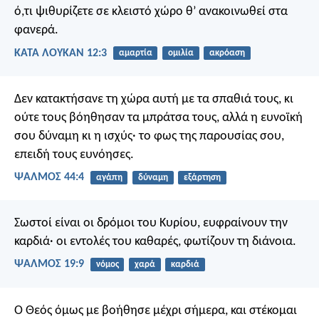
ό,τι ψιθυρίζετε σε κλειστό χώρο θ’ ανακοινωθεί στα
φανερά.
ΚΑΤΑ ΛΟΥΚΑΝ 12:3
αμαρτία
ομιλία
ακρόαση
Δεν κατακτήσανε τη χώρα αυτή με τα σπαθιά τους,
κι
ούτε τους βόηθησαν τα μπράτσα τους,
αλλά η ευνοϊκή
σου δύναμη κι η ισχύς·
το φως της παρουσίας σου,
επειδή τους ευνόησες.
ΨΑΛΜΌΣ 44:4
αγάπη
δύναμη
εξάρτηση
Σωστοί είναι οι δρόμοι του Κυρίου,
ευφραίνουν την
καρδιά·
οι εντολές του καθαρές,
φωτίζουν τη διάνοια.
ΨΑΛΜΌΣ 19:9
νόμος
χαρά
καρδιά
Ο Θεός όμως με βοήθησε μέχρι σήμερα, και στέκομαι