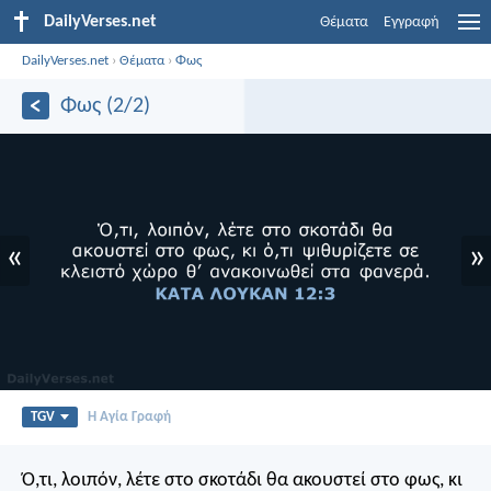
DailyVerses.net
Θέματα
Εγγραφή
DailyVerses.net
›
Θέματα
›
Φως
Φως (2/2)
«
»
TGV
Η Αγία Γραφή
Ό,τι, λοιπόν, λέτε στο σκοτάδι θα ακουστεί στο φως, κι