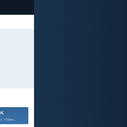
ως
ι: «Σήκω...