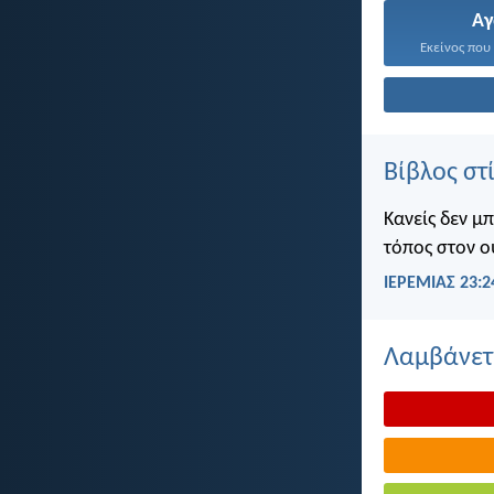
Α
Εκείνος που 
Βίβλος στ
Κανείς δεν μ
τόπος στον ο
ΙΕΡΕΜΙΑΣ 23:2
Λαμβάνετε