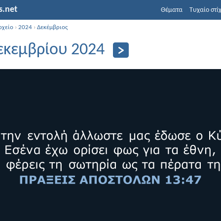
s.net
Θέματα
Τυχαίο στί
ρχείο
›
2024
›
Δεκέμβριος
εκεμβρίου 2024