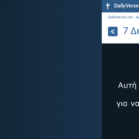
DailyVerse
DailyVerses.net
›
Α
7 Δ