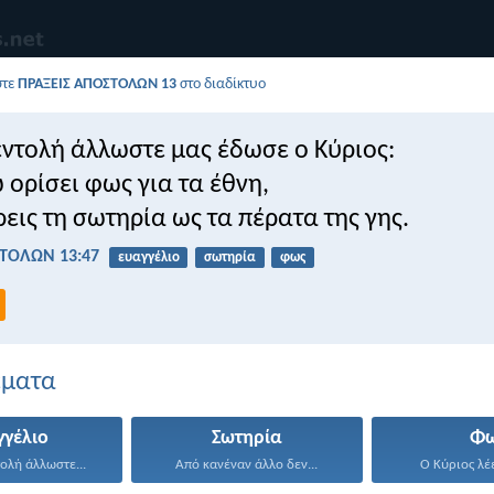
στε
ΠΡΑΞΕΙΣ ΑΠΟΣΤΟΛΩΝ 13
στο διαδίκτυο
εντολή άλλωστε μας έδωσε ο Κύριος:
 ορίσει φως για τα έθνη,
ρεις τη σωτηρία ως τα πέρατα της γης.
ΤΟΛΩΝ 13:47
ευαγγέλιο
σωτηρία
φως
έματα
γγέλιο
Σωτηρία
Φ
ολή άλλωστε...
Από κανέναν άλλο δεν...
Ο Κύριος λέε