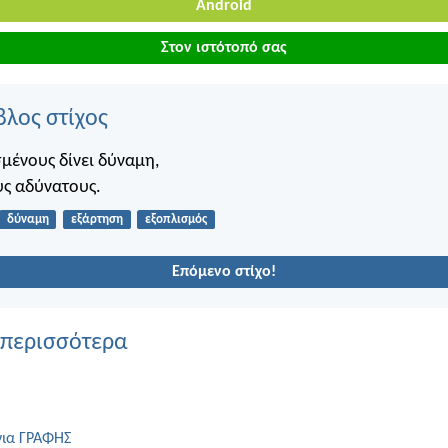
Android
Στον ιστότοπό σας
βλος στίχος
μένους δίνει δύναμη,
υς αδύνατους.
δύναμη
εξάρτηση
εξοπλισμός
Επόμενο στίχο!
 περισσότερα
για ΓΡΑΦΗΣ