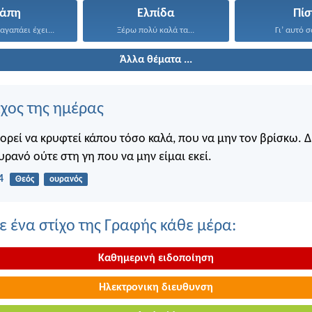
γάπη
Ελπίδα
Πίσ
αγαπάει έχει...
Ξέρω πολύ καλά τα...
Γι’ αυτό σ
Άλλα θέματα ...
ίχος της ημέρας
πορεί να κρυφτεί κάπου τόσο καλά, που να μην τον βρίσκω. 
υρανό ούτε στη γη που να μην είμαι εκεί.
4
Θεός
ουρανός
 ένα στίχο της Γραφής κάθε μέρα:
Καθημερινή ειδοποίηση
Ηλεκτρονικη διευθυνση