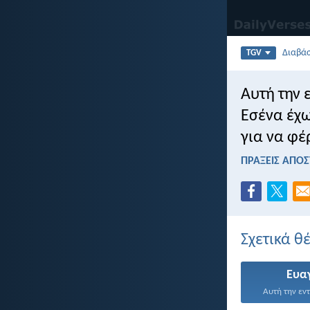
Διαβά
TGV
Αυτή την 
Εσένα έχω
για να φέ
ΠΡΑΞΕΙΣ ΑΠΟΣ
Σχετικά θ
Ευα
Αυτή την εντ