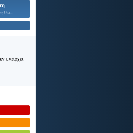
τη
ας λέω...
Δεν υπάρχει