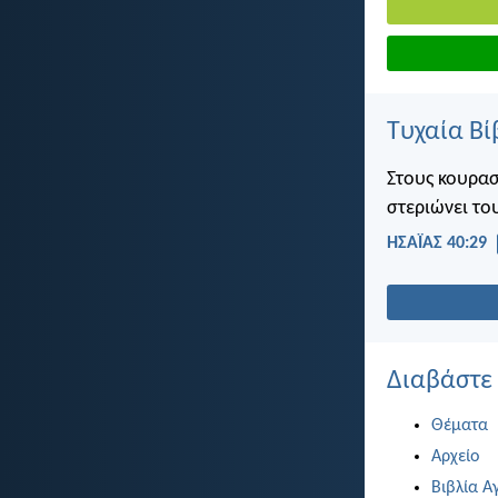
Τυχαία Βί
Στους κουρασ
στεριώνει το
ΗΣΑΪΑΣ 40:29
Διαβάστε
Θέματα
Αρχείο
Βιβλία Α