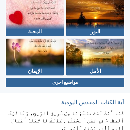
النور
المحبة
الأمل
الإيمان
مواضيع اخرى
آية الكتاب المقدس اليومية
كَمَا أَنَّكَ لَسْتَ تَعْلَمُ مَا هِيَ طَرِيقُ ٱلرِّيحِ، وَلَا كَيْفَ
ٱلْعِظَامُ فِي بَطْنِ ٱلْحُبْلَى، كَذَلِكَ لَا تَعْلَمُ أَعْمَالَ
ٱللهِ ٱلَّذِي يَصْنَعُ ٱلْجَمِيعَ.