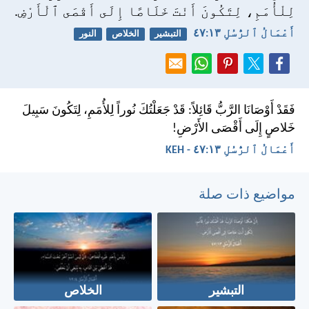
لِلْأُمَمِ، لِتَكُونَ أَنْتَ خَلَاصًا إِلَى أَقْصَى ٱلْأَرْضِ.
أَعْمَالُ ٱلرُّسُلِ ١٣:‏٤٧
التبشير
الخلاص
النور
فَقَدْ أَوْصَانَا الرَّبُّ قَائِلاً: قَدْ جَعَلْتُكَ نُوراً لِلأُمَمِ، لِتَكُونَ سَبِيلَ
خَلاصٍ إِلَى أَقْصَى الأَرْضِ!
أَعْمَالُ ٱلرُّسُلِ ١٣:‏٤٧ - KEH
مواضيع ذات صلة
التبشير
الخلاص