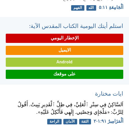
اَلْجَامِعَةِ ١١:‏٥
الله
الفهم
استلم أيتك اليومية الكتاب المقدس الآية:
الإخطار اليومي
الايميل
Android
على موقعك
ايات مختارة
اَلسَّاكِنُ فِي سِتْرِ ٱلْعَلِيِّ، فِي ظِلِّ ٱلْقَدِيرِ يَبِيتُ. أَقُولُ
لِلرَّبِّ: «مَلْجَإِي وَحِصْنِي. إِلَهِي فَأَتَّكِلُ عَلَيْهِ».
اَلْمَزَامِيرُ ٩١:‏١-‏٢
الثقة
الأمان
الراحة