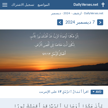
DailyVerses.net
المواضيع
تسجيل الاشتراك
DailyVerses.net
›
ارشيف
›
2024
›
ديسمبر
7 ديسمبر 2024
اقرأ
أَعْمَالُ ٱلرُّسُلِ ١٣
على الإنترنت
AVD
لِأَنْ هَكَذَا أَوْصَانَا ٱلرَّبُّ: قَدْ أَقَمْتُكَ نُورًا