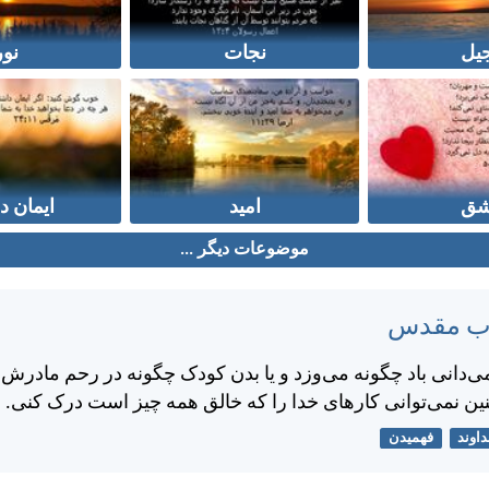
جیل
نجات
نور
ق
امید
ایمان د
موضوعات دیگر ...
تاب مقدس
ی‌دانی باد چگونه می‌وزد و يا بدن كودک چگونه در رحم مادر
ين نمی‌توانی كارهای خدا را كه خالق همه چيز است درک كنی.
اوند
فهمیدن