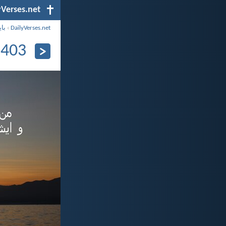
yVerses.net
DailyVerses.net
›
بای
1403 آذر 