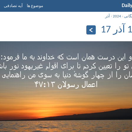
Dail
موضوع ها
آیه تصادفی
گانی
›
2024
›
آذر
17