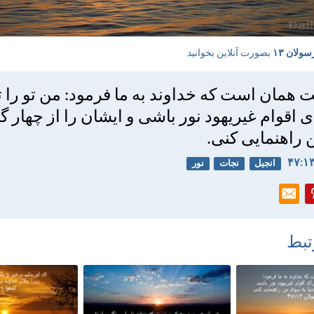
ولان ۱۳
بصورت آنلاین بخوانید
 همان است كه خداوند به ما فرمود: من تو را ت
ی اقوام غيريهود نور باشی و ايشان را از چهار گو
راهنمايی كنی.
انجیل
نجات
نور
تبط