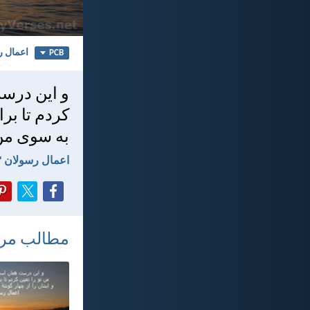
اعمال رس
PCB
و اين درست
كردم تا برا
به سوی من 
اعمال رسولان ۱۳:‏۴۷
مطالب مر