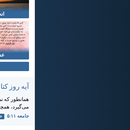
ان
عش
آیه روز ک
همانطور كه نم
می‌گيرد، همچن
جامعه ۱۱:‏۵
خد