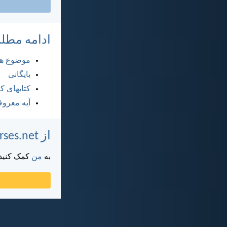
ادامه مطل
موضوع ها
بایگانی
کتابهای 
آیه معرو
از DailyVerses.net پشتیبانی کنید
به
من
کمک کنید ت