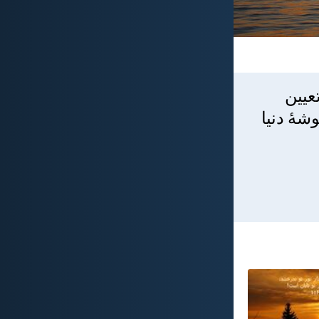
عيين
شهٔ دنيا