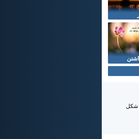
اشتن
ش شكل