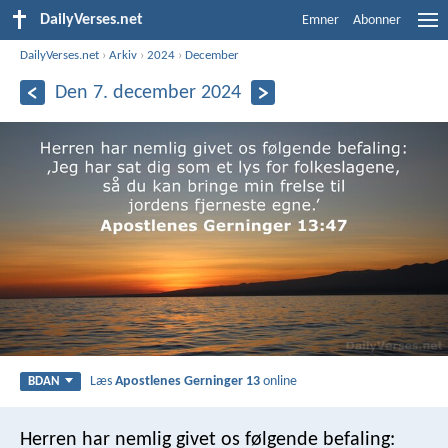
DailyVerses.net
Emner
Abonner
DailyVerses.net
›
Arkiv
›
2024
›
December
Den 7. december 2024
Læs
Apostlenes Gerninger 13
online
BDAN
Herren har nemlig givet os følgende befaling: