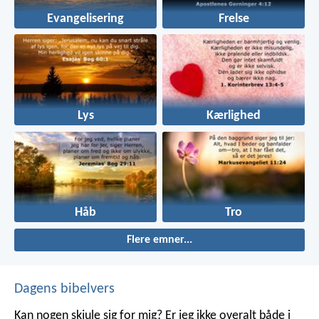
Evangelisering
Frelse
Lys
Kærlighed
Håb
Tro
Flere emner...
Dagens bibelvers
Kan nogen skjule sig for mig? Er jeg ikke overalt både i