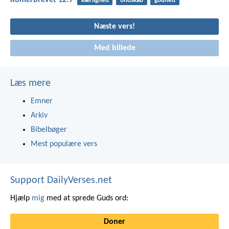
Romerbrevet 12:9
kærlighed
ondskab
godhed
Næste vers!
Med billede
Læs mere
Emner
Arkiv
Bibelbøger
Mest populære vers
Support DailyVerses.net
Hjælp
mig
med at sprede Guds ord:
Doner