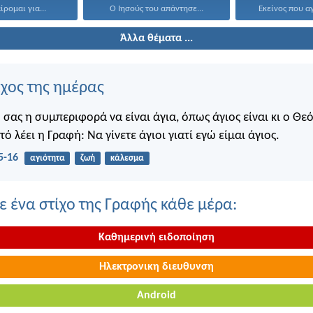
αίρομαι για...
Ο Ιησούς του απάντησε...
Εκείνος που αγ
Άλλα θέματα ...
ίχος της ημέρας
 σας η συμπεριφορά να είναι άγια, όπως άγιος είναι κι ο Θε
υτό λέει η Γραφή: Να γίνετε άγιοι γιατί εγώ είμαι άγιος.
5-16
αγιότητα
ζωή
κάλεσμα
 ένα στίχο της Γραφής κάθε μέρα:
Καθημερινή ειδοποίηση
Ηλεκτρονικη διευθυνση
Android