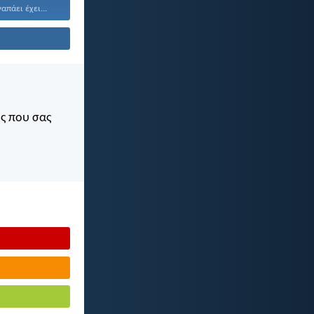
απάει έχει...
ός που σας