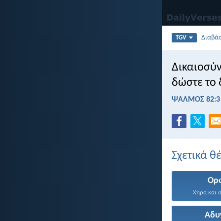
Διαβά
TGV
Δικαιοσύν
δώστε το 
ΨΑΛΜΌΣ 82:3
Σχετικά θ
Ορ
Χήρα και ο
Αδυ