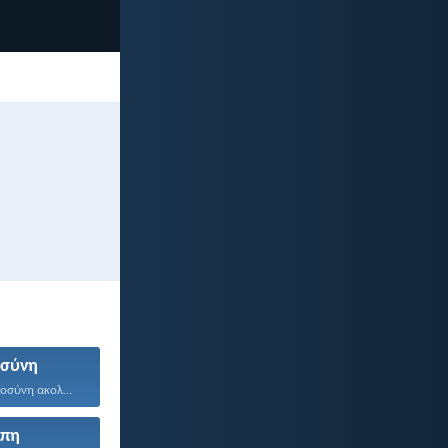
οσύνη
Όποιος τη δικαιοσύνη ακολουθεί...
πη