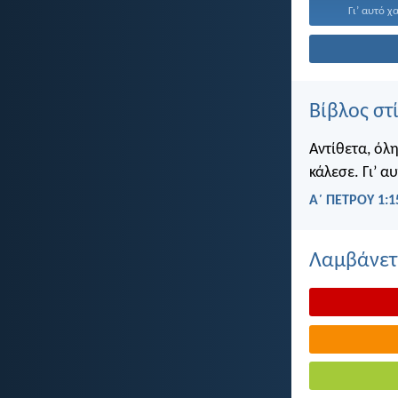
Γι’ αυτό χ
Βίβλος στ
Αντίθετα, όλη
κάλεσε. Γι’ α
Α΄ ΠΕΤΡΟΥ 1:1
Λαμβάνετε