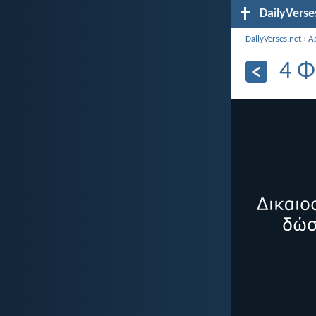
DailyVerse
DailyVerses.net
›
Α
4 Φ