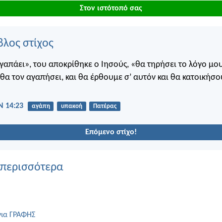
Στον ιστότοπό σας
βλος στίχος
γαπάει», του αποκρίθηκε ο Ιησούς, «θα τηρήσει το λόγο μου
θα τον αγαπήσει, και θα έρθουμε σ’ αυτόν και θα κατοικήσο
 14:23
αγάπη
υπακοή
Πατέρας
Επόμενο στίχο!
 περισσότερα
για ΓΡΑΦΗΣ