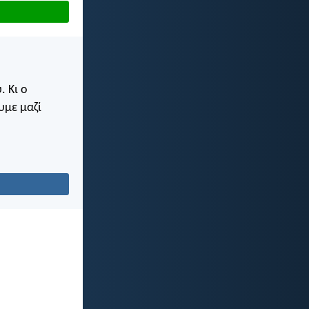
. Κι ο
υμε μαζί