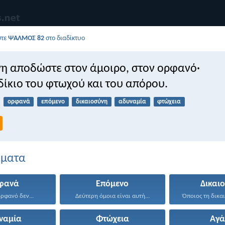
στε
ΨΑΛΜΌΣ 82
στο διαδίκτυο
η αποδώστε στον άμοιρο, στον ορφανό·
δίκιο του φτωχού και του απόρου.
ορφανά
επόμενο
δικαιοσύνη
αδυναμία
φτώχεια
έματα
φανά
Επόμενο
Δικαι
ρφανό δεν...
Δεύτερη όμοια είναι αυτή...
ναμία
Φτώχεια
Αγά