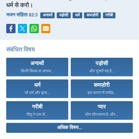
धर्म से करो।
भजन संहिता 82:3
अनाथों
पड़ोसी
धर्म
कमज़ोरी
गरीबी
संबंधित विषय
अनाथों
पड़ोसी
किसी विधवा वा अनाथ...
और दूसरी यह है...
धर्म
कमज़ोरी
जो धर्म और कृपा...
इस कारण मैं मसीह...
गरीबी
प्यार
यीशु ने उस से...
प्रेम धीरजवन्त है, और...
अधिक विषय...