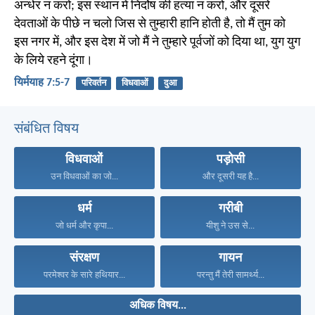
अन्धेर न करो; इस स्थान में निर्दोष की हत्या न करो, और दूसरे
देवताओं के पीछे न चलो जिस से तुम्हारी हानि होती है, तो मैं तुम को
इस नगर में, और इस देश में जो मैं ने तुम्हारे पूर्वजों को दिया था, युग युग
के लिये रहने दूंगा।
यिर्मयाह 7:5-7
परिवर्तन
विधवाओं
दुआ
संबंधित विषय
विधवाओं
पड़ोसी
उन विधवाओं का जो...
और दूसरी यह है...
धर्म
गरीबी
जो धर्म और कृपा...
यीशु ने उस से...
संरक्षण
गायन
परमेश्वर के सारे हथियार...
परन्तु मैं तेरी सामर्थ्य...
अधिक विषय...