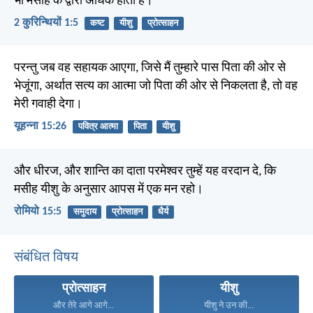
भी मसीह के द्वारा अधिक होती है।
2 कुरिन्थियों 1:5
कष्ट
यीशु
प्रोत्साहन
परन्तु जब वह सहायक आएगा, जिसे मैं तुम्हारे पास पिता की ओर से
भेजूंगा, अर्थात सत्य का आत्मा जो पिता की ओर से निकलता है, तो वह
मेरी गवाही देगा।
यूहन्ना 15:26
पवित्र आत्मा
पिता
यीशु
और धीरज, और शान्ति का दाता परमेश्वर तुम्हें यह वरदान दे, कि
मसीह यीशु के अनुसार आपस में एक मन रहो।
रोमियो 15:5
समुदाय
प्रोत्साहन
धैर्य
संबंधित विषय
प्रोत्साहन
यीशु
और तेरे आगे आगे...
यीशु ने उन की...