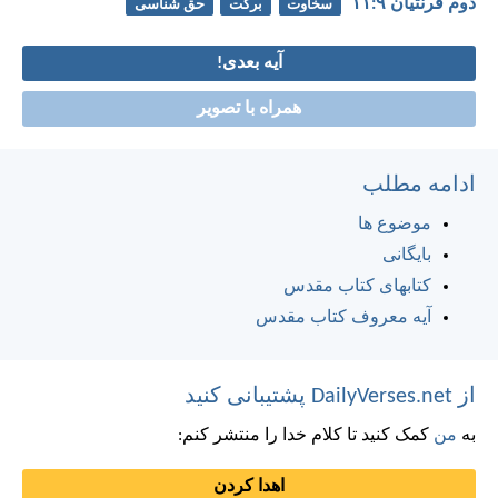
دوم قرنتیان ۹:‏۱۱
سخاوت
برکت
حق شناسی
آیه بعدی!
همراه با تصویر
ادامه مطلب
موضوع ها
بایگانی
کتابهای کتاب مقدس
آیه معروف کتاب مقدس
از DailyVerses.net پشتیبانی کنید
به
من
کمک کنید تا کلام خدا را منتشر کنم:
اهدا کردن