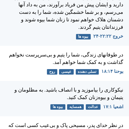
داريد و ايشان پيش من فرياد برآورند، من به داد آنها
می‌رسم، و بر شما خشمگين شده، شما را به دست
دشمنان هلاک خواهم نمود تا زنان شما بيوه شوند و
فرزندانتان يتيم گردند.
خروج ۲۲:‏۲۲-‏۲۴
بیوه ها
در طوفانهای زندگی، شما را يتيم و بی‌سرپرست نخواهم
گذاشت و به كمک شما خواهم آمد.
يوحنا ۱۴:‏۱۸
تسلی دهنده
عیسی
روح
نيكوكاری را بياموزيد و با انصاف باشيد. به مظلومان و
يتيمان و بيوه‌زنان كمک كنيد.
اشعيا ۱:‏۱۷
عدالت
همسایه
بیوه ها
در نظر خدای پدر، مسيحی پاک و بی‌عيب كسی است كه