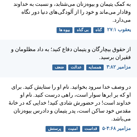
به كمک يتيمان و بيوه‌زنان می‌شتابد، و نسبت به خداوند
وفادار می‌ماند و خود را از آلودگی‌های دنيا دور نگاه
می‌دارد.
يعقوب ۱:‏۲۷
گناه
بی گناه
بیوه ها
از حقوق بيچارگان و يتيمان دفاع كنيد؛ به داد مظلومان و
فقيران برسيد.
مزامير ۸۲:‏۳
همسایه
عدالت
ضعف
در وصف خدا سرود بخوانيد. نام او را ستايش كنيد. برای
او كه بر ابرها سوار است، راهی درست كنيد. نام او
خداوند است! در حضورش شادی كنيد!
خدايی كه در خانهٔ
مقدس خود ساكن است، پدر يتيمان و دادرس بيوه‌زنان
می‌باشد.
مزامير ۶۸:‏۴-‏۵
قداست
امنیت
پرستش