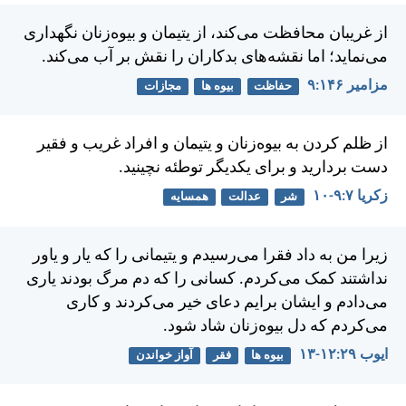
از غريبان محافظت می‌كند، از يتيمان و بيوه‌زنان نگهداری
می‌نمايد؛ اما نقشه‌های بدكاران را نقش بر آب می‌كند.
مزامير ۱۴۶:‏۹
حفاظت
بیوه ها
مجازات
از ظلم كردن به بيوه‌زنان و يتيمان و افراد غريب و فقير
دست برداريد و برای يكديگر توطئه نچينيد.
زكريا ۷:‏۹-‏۱۰
شر
عدالت
همسایه
زيرا من به داد فقرا می‌رسيدم و يتيمانی را كه يار و ياور
نداشتند كمک می‌كردم. كسانی را كه دم مرگ بودند ياری
می‌دادم و ايشان برايم دعای خير می‌كردند و كاری
می‌كردم كه دل بيوه‌زنان شاد شود.
ايوب ۲۹:‏۱۲-‏۱۳
بیوه ها
فقر
آواز خواندن