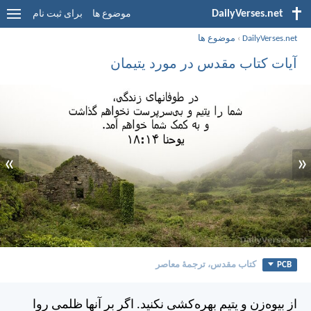
DailyVerses.net
موضوع ها
برای ثبت نام
DailyVerses.net
›
موضوع ها
آیات کتاب مقدس در مورد یتیمان
»
«
PCB
کتاب مقدس، ترجمۀ معاصر
از بيوه‌زن و يتيم بهره‌كشی نكنيد. اگر بر آنها ظلمی روا