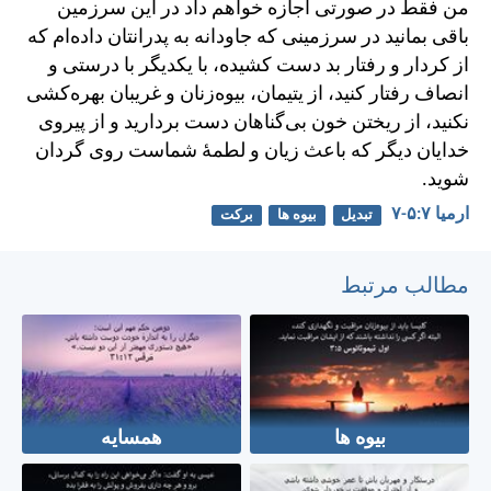
من فقط در صورتی اجازه خواهم داد در اين سرزمين
باقی بمانيد در سرزمينی كه جاودانه به پدرانتان داده‌ام كه
از كردار و رفتار بد دست كشيده، با يكديگر با درستی و
انصاف رفتار كنيد، از يتيمان، بيوه‌زنان و غريبان بهره‌كشی
نكنيد، از ريختن خون بی‌گناهان دست برداريد و از پيروی
خدايان ديگر كه باعث زيان و لطمهٔ شماست روی گردان
شويد.
ارميا ۷:‏۵-‏۷
تبدیل
بیوه ها
برکت
مطالب مرتبط
بیوه ها
همسایه