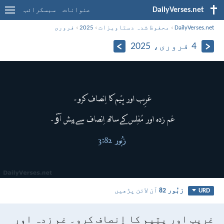
DailyVerses.net
عنوانات
سبسکرائب
DailyVerses.net
›
محفوظ شدہ دستاویزات
›
2025
›
فروری
4 فروری، 2025
زبُور 82
آن لائن پڑھیں
URD
غرِیب اور یتِیم کا اِنصاف کرو۔
غم زدہ اور