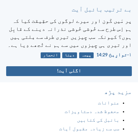
بے ترتیب بائبل آیت
پر مَیں کَون اور میرے لوگوں کی حقِیقت کیا کہ
ہم اِس طرح سے خُوشی خُوشی نذرانہ دینے کے قابِل
ہوں؟ کیونکہ سب چِیزیں تیری طرف سے مِلتی ہیں
اور تیری ہی چِیزوں میں سے ہم نے تُجھے دِیا ہے۔
۱-توارِیخ 29:‏14
پیسہ
دینا
انحصار
اگلی آیت!
مزید پڑھ
عنوانات
محفوظ شدہ دستاویزات
بائبل کی کتابیں
سب سے زیادہ مقبول آیات