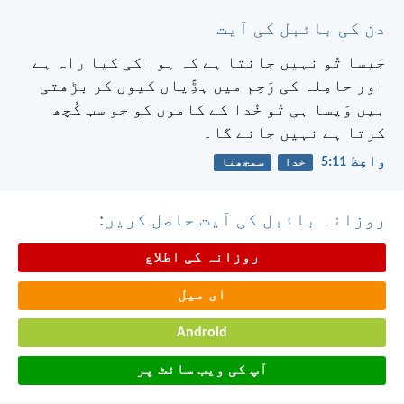
دن کی بائبل کی آیت
جَیسا تُو نہیں جانتا ہے کہ ہوا کی کیا راہ ہے
اور حامِلہ کی رَحِم میں ہڈِّیاں کیوں کر بڑھتی
ہیں وَیسا ہی تُو خُدا کے کاموں کو جو سب کُچھ
کرتا ہے نہیں جانے گا۔
واعِظ 11:‏5
خدا
سمجھنا
روزانہ بائبل کی آیت حاصل کریں:
روزانہ کی اطلاع
ای میل
Android
آپ کی ویب سائٹ پر