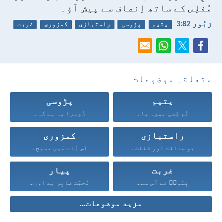
مُفلِس کے ساتھ اِنصاف سے پیش آؤ۔
زبُور 82:‏3
یتیم
پڑوسی
راستبازی
کمزوری
غربت
متعلقہ موضوعات
یتیم
پڑوسی
تُم کِسی بیوہ یا...
دُوسرا یہ ہے کہ...
راستبازی
کمزوری
جو صداقت اور شفقت...
اِس لِئے مَیں مسِیح...
غربت
پیار
یِسُوعؔ نے اُس سے...
مُحبّت صابِر ہے اور...
مزید موضوعات...