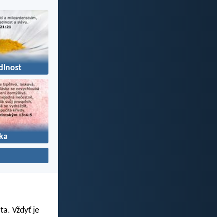
dlnost
ka
ta. Vždyť je