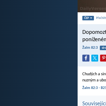
Přečtět
ČEP
Dopomozte
poníženém
Žalm 82:3
sir
Chudých a sir
nuzným a ubo
Žalm 82:3 - B2
Souvisejíc