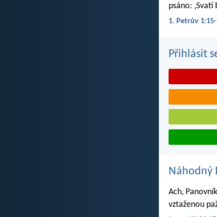
psáno: ‚Svatí 
1. Petrův 1:15
Přihlásit 
Náhodný B
Ach, Panovníku
vztaženou paž