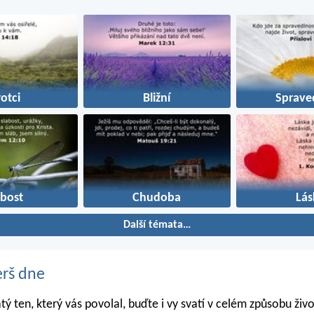
rotci
Bližní
Sprave
abost
Chudoba
Lás
Další témata…
erš dne
atý ten, který vás povolal, buďte i vy svatí v celém způsobu živo