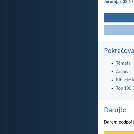
Jeremjáš 32:17
Pokračova
Témata
Archiv
Biblické 
Top 100 B
Darujte
Darem podpořte