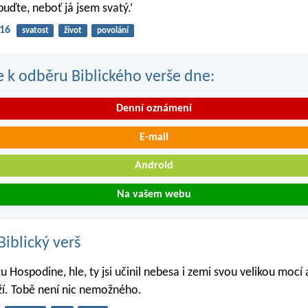
buďte, neboť já jsem svatý.‘
-16
svatost
život
povolání
se k odběru Biblického verše dne:
Denní oznámení
E-mail
Android
Na vašem webu
iblický verš
 Hospodine, hle, ty jsi učinil nebesa i zemi svou velikou mocí
í. Tobě není nic nemožného.