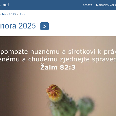
s.net
Témata
Náhodný verš
rchiv
›
2025
›
Únor
února 2025