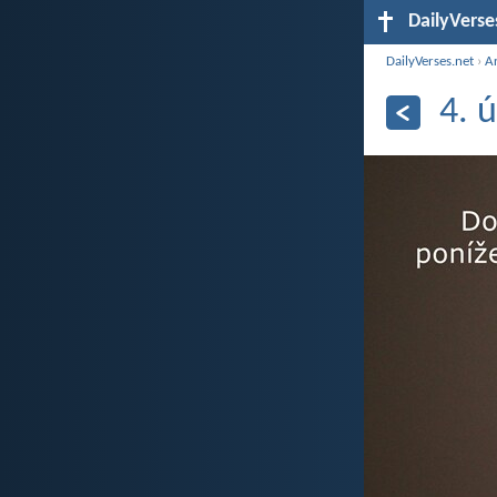
DailyVerse
DailyVerses.net
›
A
4. 