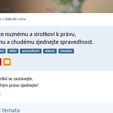
e si
Žalm 82
online
 nuznému a sirotkovi k právu,
u a chudému zjednejte spravedlnost.
otci
bližní
spravedlnost
slabost
chudoba
otků se zastávejte,
hým právo zjednejte!
1
í témata