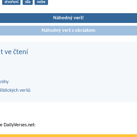
stvoření
síla
nebe
Náhodný verš!
Náhodný verš s obrázkem
t ve čtení
knihy
iblických veršů
 DailyVerses.net: