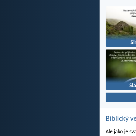
Si
Sl
Biblický v
Ale jako je sv