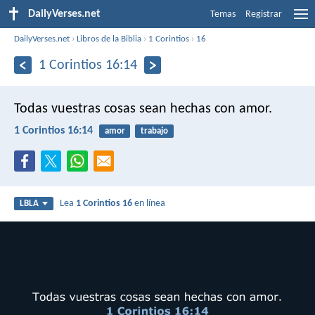
DailyVerses.net
Temas
Registrar
DailyVerses.net
›
Libros de la Biblia
›
1 Corintios
›
16
1 Corintios 16:14
Todas vuestras cosas sean hechas con amor.
1 Corintios 16:14
amor
trabajo
Lea
1 Corintios 16
en línea
LBLA