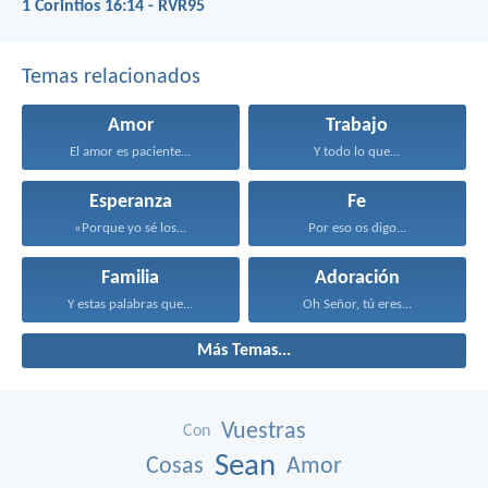
1 Corintios 16:14 - RVR95
Temas relacionados
Amor
Trabajo
El amor es paciente...
Y todo lo que...
Esperanza
Fe
«Porque yo sé los...
Por eso os digo...
Familia
Adoración
Y estas palabras que...
Oh Señor, tú eres...
Más Temas...
Vuestras
Con
Sean
Cosas
Amor