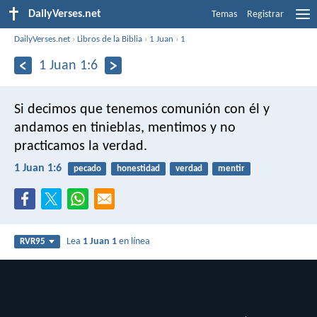
DailyVerses.net
Temas
Registrar
DailyVerses.net
›
Libros de la Biblia
›
1 Juan
›
1
1 Juan 1:6
Si decimos que tenemos comunión con él y
andamos en tinieblas, mentimos y no
practicamos la verdad.
1 Juan 1:6
pecado
honestidad
verdad
mentir
Lea
1 Juan 1
en línea
RVR95