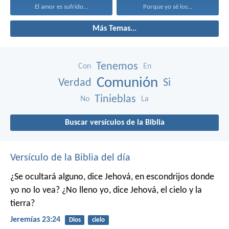
El amor es sufrido...
Porque yo sé los...
Más Temas...
Tenemos
Con
En
Comunión
Verdad
Si
Tinieblas
No
La
Buscar versículos de la Biblia
Versículo de la Biblia del día
¿Se ocultará alguno,
dice Jehová,
en escondrijos donde
yo no lo vea?
¿No lleno yo,
dice Jehová,
el cielo y la
tierra?
Jeremías 23:24
Dios
cielo