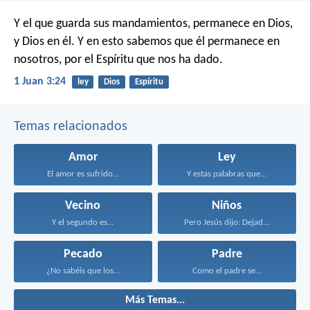
Y el que guarda sus mandamientos, permanece en Dios,
y Dios en él. Y en esto sabemos que él permanece en
nosotros, por el Espíritu que nos ha dado.
1 Juan 3:24
ley
Dios
Espíritu
Temas relacionados
Amor
Ley
El amor es sufrido...
Y estas palabras que...
Vecino
Niños
Y el segundo es...
Pero Jesús dijo: Dejad...
Pecado
Padre
¿No sabéis que los...
Como el padre se...
Más Temas...