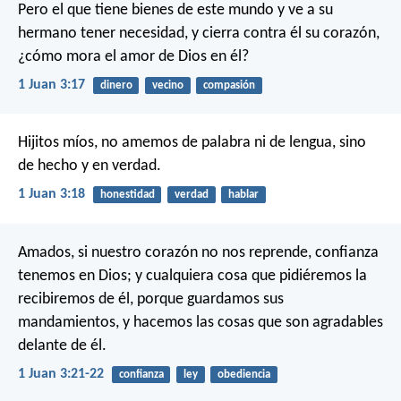
Pero el que tiene bienes de este mundo y ve a su
hermano tener necesidad, y cierra contra él su corazón,
¿cómo mora el amor de Dios en él?
1 Juan 3:17
dinero
vecino
compasión
Hijitos míos, no amemos de palabra ni de lengua, sino
de hecho y en verdad.
1 Juan 3:18
honestidad
verdad
hablar
Amados, si nuestro corazón no nos reprende, confianza
tenemos en Dios; y cualquiera cosa que pidiéremos la
recibiremos de él, porque guardamos sus
mandamientos, y hacemos las cosas que son agradables
delante de él.
1 Juan 3:21-22
confianza
ley
obediencia