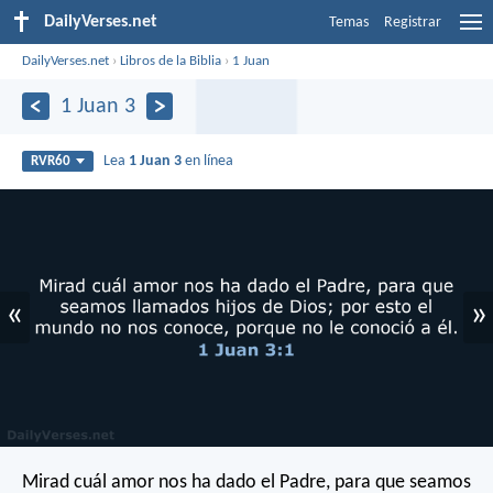
DailyVerses.net
Temas
Registrar
DailyVerses.net
›
Libros de la Biblia
›
1 Juan
1 Juan 3
Lea
1 Juan 3
en línea
RVR60
«
»
Mirad cuál amor nos ha dado el Padre, para que seamos