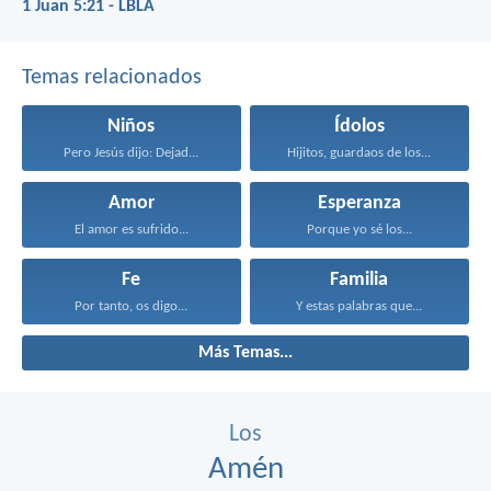
1 Juan 5:21 - LBLA
Temas relacionados
Niños
Ídolos
Pero Jesús dijo: Dejad...
Hijitos, guardaos de los...
Amor
Esperanza
El amor es sufrido...
Porque yo sé los...
Fe
Familia
Por tanto, os digo...
Y estas palabras que...
Más Temas...
Los
Amén