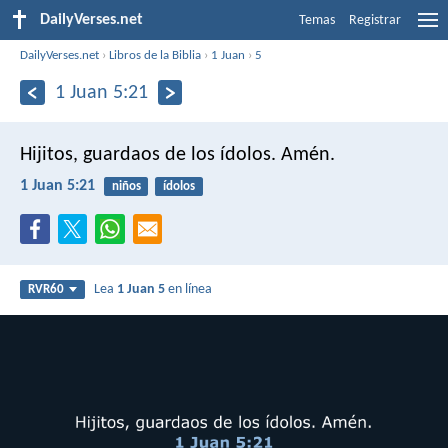
DailyVerses.net
Temas
Registrar
DailyVerses.net
›
Libros de la Biblia
›
1 Juan
›
5
1 Juan 5:21
Hijitos, guardaos de los ídolos. Amén.
1 Juan 5:21
niños
ídolos
Lea
1 Juan 5
en línea
RVR60