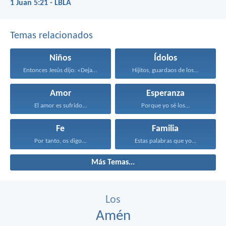
1 Juan 5:21 - LBLA
Temas relacionados
Niños
Ídolos
Entonces Jesús dijo: «Dejad...
Hijitos, guardaos de los...
Amor
Esperanza
El amor es sufrido...
Porque yo sé los...
Fe
Familia
Por tanto, os digo...
Estas palabras que yo...
Más Temas...
Los
Amén