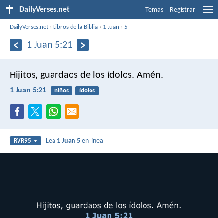
DailyVerses.net
Temas
Registrar
DailyVerses.net
›
Libros de la Biblia
›
1 Juan
›
5
1 Juan 5:21
Hijitos, guardaos de los ídolos. Amén.
1 Juan 5:21
niños
ídolos
Lea
1 Juan 5
en línea
RVR95