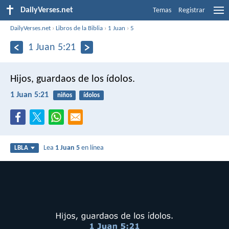
DailyVerses.net
Temas
Registrar
DailyVerses.net
›
Libros de la Biblia
›
1 Juan
›
5
1 Juan 5:21
Hijos, guardaos de los ídolos.
1 Juan 5:21
niños
ídolos
Lea
1 Juan 5
en línea
LBLA