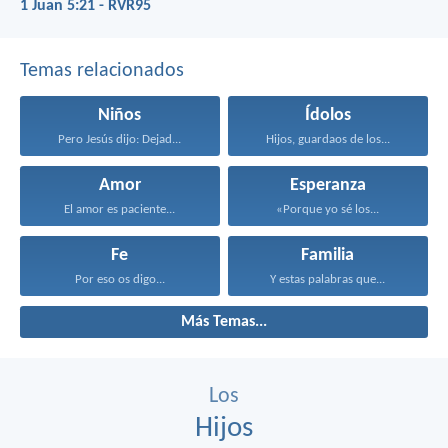
1 Juan 5:21 - RVR95
Temas relacionados
Niños
Ídolos
Pero Jesús dijo: Dejad...
Hijos, guardaos de los...
Amor
Esperanza
El amor es paciente...
«Porque yo sé los...
Fe
Familia
Por eso os digo...
Y estas palabras que...
Más Temas...
Los
Hijos